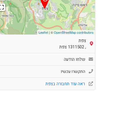
Leaflet
| ©
OpenStreetMap contributors
צפת
,
1311502
צפת
שלחו הודעה
התקשרו עכשיו
ראה עוד תחבורה בצפת