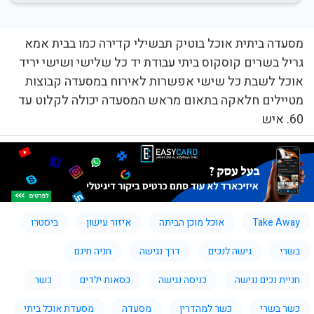
מסעדה ביתית אוכל בוטיק תבשילי קדירה כמו בבית אמא
גריל בשרים קוסקוס ביתי עבודת יד כל שלישי ושישי יריד
אוכל לשבת כל שישי אפשרות לאירוח במסעדה קבוצות
מטיילים חלאקה בתאום מראש המסעדה יכולה לקלוט עד
60. איש
Take Away
אוכל מוכן הביתה
איזור עישון
ביסטרו
בשרי
גישה לנכים
דרך נגישה
חניה חינם
חניית נכים נגישה
כניסה נגישה
כסאות ילדים
כשר
כשר בשרי
כשר למהדרין
מסעדה
מסעדת אוכל ביתי