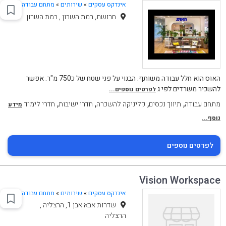
אינדקס עסקים
»
שירותים
»
מתחם עבודה
חרושת, רמת השרון , רמת השרון
האוס הוא חלל עבודה משותף. הבנוי על פני שטח של כ750 מ"ר. אפשר
להשכיר משרדים לפי ג
לפרטים נוספים...
,
,
,
,
מתחם עבודה
תיווך נכסים
קליניקה להשכרה
חדרי ישיבות
חדרי לימוד
מידע
נוסף...
לפרטים נוספים
Vision Workspace
אינדקס עסקים
»
שירותים
»
מתחם עבודה
שדרות אבא אבן 1, הרצליה ,
הרצליה