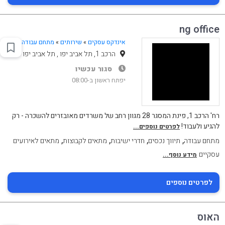
ng office
אינדקס עסקים
»
שירותים
»
מתחם עבודה
הרכב 1, תל אביב יפו , תל אביב יפו
סגור עכשיו
יפתח ראשון ב-08:00
רח' הרכב 1, פינת המסגר 28 מגוון רחב של משרדים מאובזרים להשכרה - רק
להגיע ולעבוד!
לפרטים נוספים...
,
,
,
,
מתחם עבודה
תיווך נכסים
חדרי ישיבות
מתאים לקבוצות
מתאים לאירועים
עסקיים
מידע נוסף...
לפרטים נוספים
האוס