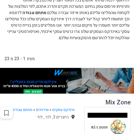
להיחשף לכמה שיותר אנשים בכל תחומי העניין שלכם בקרו אותנו
ותרוויחו פרסום עסק בחינם. המערכת תקדם ותדרג אתכם, לפי המלצות של
לקוחות שהמליצו עליכם באותו איזור עבודה שלכם
מתחם עבודה
לדוגמא
וכך תחשפו ליותר קהל יעד לעבודה דרך אינדקס העסקים שלנו ככל שימליצו
עליכם יותר תשמרו על מיקום גבוהה יותר. אנו ממליצים בזמן בניית כרטיס
עסקי באינדקס העסקים שלנו צרו כרטיס עסקי איכותי, ואניפורמטיבי ענייני
שהלקוח יוכל להתרשם מהמקצועיות שלכם.
מציג 1 - 23 מ 23
Mix Zone
אינדקס עסקים
»
שירותים
»
מתחם עבודה
היוצרים 3, לוד , לוד