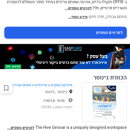
ב-OFFIX תקבלו בדיוק את מה שאתם צריכים במחיר סופר משתלם להשכרת
משרדים פרטיים, חלל
לפרטים נוספים...
,
מתחם עבודה
חניה חינם
מידע נוסף...
לפרטים נוספים
הכוורת גינוסר
אינדקס עסקים
»
שירותים
»
מתחם עבודה
גינוסר , גינוסר
סגור עכשיו
יפתח ראשון ב-09:00
The Hive Ginosar is a uniquely designed workspace
לפרטים נוספים...