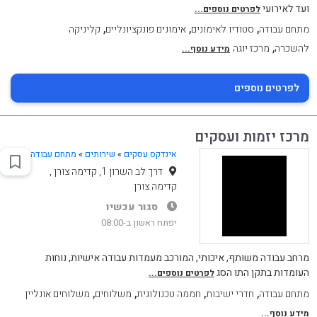
ועד לאירועי
לפרטים נוספים...
,
,
,
מתחם עבודה
סטודיו לאימונים
אימונים פונקציונליים
קליניקה
,
להשכרה
מרכז יוגה
מידע נוסף...
לפרטים נוספים
מרכז יזמות ועסקים
אינדקס עסקים
»
שירותים
»
מתחם עבודה
דרך לב השרון 1, קדימה צורן ,
קדימה צורן
סגור עכשיו
יפתח ראשון ב-08:00
מרחב עבודה משותף, איכותי, המורכב מעמדות עבודה אישיות, נוחות
העומדות בתקן התו הסג
לפרטים נוספים...
,
,
,
,
מתחם עבודה
חדרי ישיבות
חממה טכנולוגית
משלוחים
משלוחים אונליין
מידע נוסף...