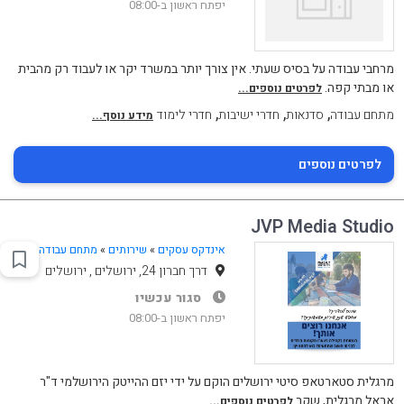
יפתח ראשון ב-08:00
מרחבי עבודה על בסיס שעתי. אין צורך יותר במשרד יקר או לעבוד רק מהבית
או מבתי קפה.
לפרטים נוספים...
,
,
,
מתחם עבודה
סדנאות
חדרי ישיבות
חדרי לימוד
מידע נוסף...
לפרטים נוספים
JVP Media Studio
אינדקס עסקים
»
שירותים
»
מתחם עבודה
דרך חברון 24, ירושלים , ירושלים
סגור עכשיו
יפתח ראשון ב-08:00
מרגלית סטארטאפ סיטי ירושלים הוקם על ידי יזם ההייטק הירושלמי ד"ר
אראל מרגלית, שקר
לפרטים נוספים...