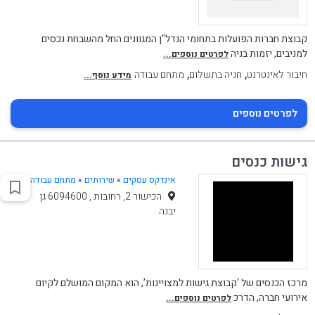
קבוצת חברות הפועלות בתחומי הנדל"ן המגוונים החל מהשבחת נכסים
למניבים, יזמות בניה
לפרטים נוספים...
,
,
חיבור לאינטרנט
חניה בתשלום
מתחם עבודה
מידע נוסף...
לפרטים נוספים
גישות כנסים
אינדקס עסקים
»
שירותים
»
מתחם עבודה
הכישור 2, רחובות , 6094600 גן
יבנה
מרכז הכנסים של ‘קבוצת גישות למצויינות’, הוא המקום המושלם לקיום
אירועי חברה, הדרכ
לפרטים נוספים...