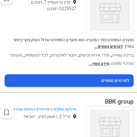
פרץ ברנשטיין 7, רמת גן ,
5225527 רמת גן
מועדון הספורט כפר המכביה הוא מועדון הספורט הגדול והמקצועי ביותר
בארץ.
לפרטים נוספים...
,
,
,
,
בריכת שחייה
חדרי אירוח נגישים
חיבור לאינטרנט
לכל המשפחה
מועדוני
ומרכזי ספורט
מידע נוסף...
לפרטים נוספים
BBK group
אינדקס עסקים
»
שירותים
»
מתחם עבודה
זד"ל 5, ראשון לציון , ישראל