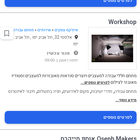
לפרטים נוספים
Workshop
אינדקס עסקים
»
שירותים
»
מתחם עבודה
אלפסי 32, תל אביב יפו , תל אביב
יפו
סגור עכשיו
יפתח ראשון ב-09:00
מתחם חללי עבודה למעצבים ויוצרים סנדאות מאובזרות למעצבים וסטודיו
מאובזר לצילום
לפרטים נוספים...
,
,
,
,
מתחם עבודה
חדרי ישיבות
מקום לאירועים
חניה בתשלום
חיבור לאינטרנט
מידע נוסף...
לפרטים נוספים
Oseph Makers אוסף מייקרס