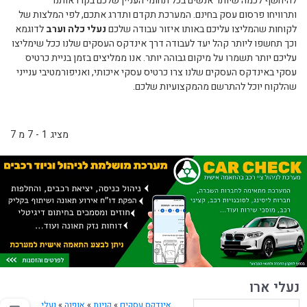
להיחשף לכמה שיותר אנשים בכל תחומי העניין שלכם בקרו אותנו
ותרוויחו פרסום עסק בחינם. המערכת תקדם ותדרג אתכם, לפי המלצות של
לקוחות שהמליצו עליכם באותו איזור עבודה שלכם
נעלי כלה וערב
לדוגמא
וכך תחשפו ליותר קהל יעד לעבודה דרך אינדקס העסקים שלנו ככל שימליצו
עליכם יותר תשמרו על מיקום גבוהה יותר. אנו ממליצים בזמן בניית כרטיס
עסקי באינדקס העסקים שלנו צרו כרטיס עסקי איכותי, ואניפורמטיבי ענייני
שהלקוח יוכל להתרשם מהמקצועיות שלכם.
מציג 1 - 7 מ 7
נעלי ארו
אינדקס עסקים
»
קניות
»
אופנה
»
נעלי