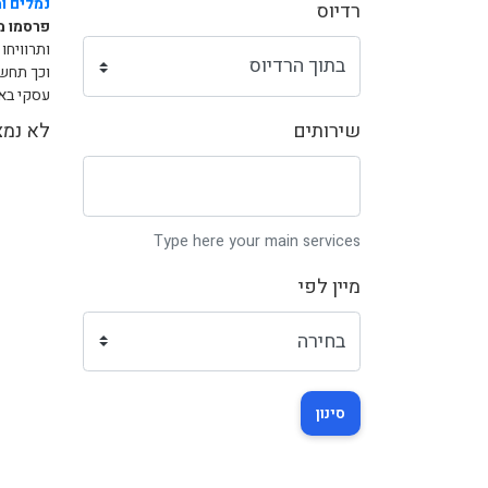
נמלים ומ
רדיוס
פרסמו מ
ותרוויחו
וכך תחשפ
עסקי באי
שירותים
לא נמצ
Type here your main services
מיין לפי
סינון