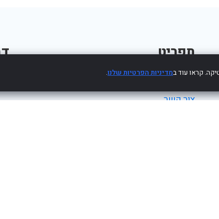
תפריט
דב
קה. קראו עוד ב
מדיניות הפרטיות שלנו
.
פרסום עסק חינם
צור קשר
מדיניות פרטיות
הצהרת נגישות
2017-2022 Powered by WebHit.co.il