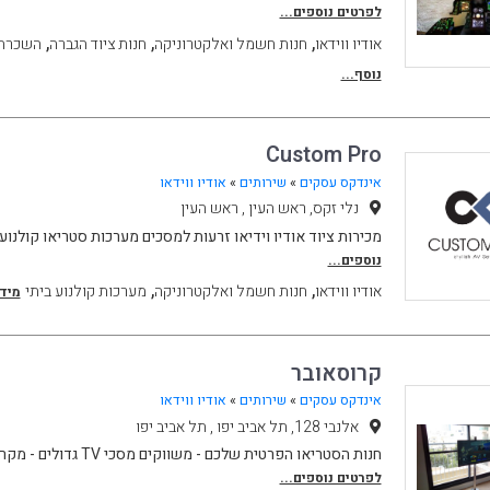
לפרטים נוספים...
,
,
,
אודיו ווידאו
חנות חשמל ואלקטרוניקה
חנות ציוד הגברה
השכרת 
נוסף...
Custom Pro
אינדקס עסקים
»
שירותים
»
אודיו ווידאו
נלי זקס, ראש העין , ראש העין
מכירות ציוד אודיו וידיאו זרעות למסכים מערכות סטריאו קולנוע 
נוספים...
,
,
אודיו ווידאו
חנות חשמל ואלקטרוניקה
מערכות קולנוע ביתי
מידע
קרוסאובר
אינדקס עסקים
»
שירותים
»
אודיו ווידאו
אלנבי 128, תל אביב יפו , תל אביב יפו
חנות הסטריאו הפרטית שלכם - משווקים מסכי TV גדולים - מקרנים - מסכי הקרנה - רסיברי
לפרטים נוספים...