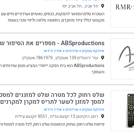
תל אביב , תל אביב יפו
מקצועי כולל ציוד מתקדם, התאמה מלאה וליווי טכני בשטח.
ABSproductions - מספרים את הסיפור שלך
אינדקס עסקים
»
שירותים
»
אודיו ווידאו
שד' ירושלים 139 אשקלון , 7861979 אשקלון
ABSproductions הוא בית הפקה ייחודי המציע מגוון שיר
והעסקי.
שלט רחוק לכל מטרה שלט למזגנים למסכי
למסך למזגן לשער לתריס למקרן למקרנים
אינדקס עסקים
»
שירותים
»
אודיו ווידאו
רחוב היקינטון 13 יקנעם עלית , 9551 יוקנעם עילית
פיתוח שלט רחוק שיווק והתאמת שלט רחוק לכל מטרה למוסדות 