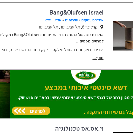
Bang&Olufsen Israel
אינדקס עסקים
»
שירותים
»
אודיו ווידאו
קרליבך 6, תל אביב יפו , תל אביב יפו
אולם תצוגה של המותג הדני המפורסם Bang&Olufsen רמקולים מערכות סאונד מתקדמות
לפרטים נוספים...
,
,
,
אודיו ווידאו
חנות חשמל ואלקטרוניקה
חנות הום סטיילינג
יבואנ
נוסף...
וי.אס.אס טכנולוגיה