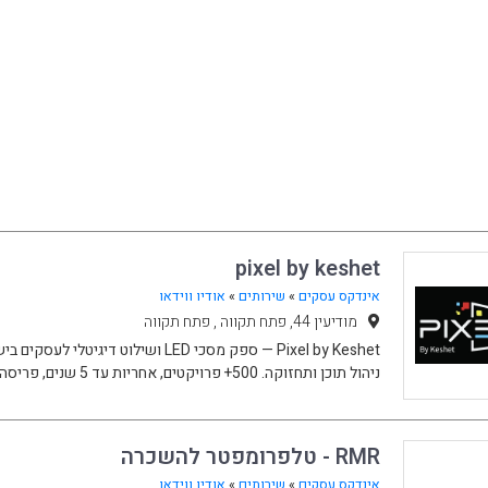
pixel by keshet
אינדקס עסקים
»
שירותים
»
אודיו ווידאו
מודיעין 44, פתח תקווה , פתח תקווה
Pixel by Keshet — ספק מסכי LED ושילוט די
ניהול תוכן ותחזוקה. 500+ פרויקטים, אחריות עד 5 שנים, פריסה ארצית.
RMR - טלפרומפטר להשכרה
אינדקס עסקים
»
שירותים
»
אודיו ווידאו