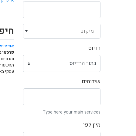
חיפו
מיקום
אודיו וו
רדיוס
פרסמו מ
ותרוויחו
תחשפו לי
עסקי באי
שירותים
Type here your main services
מיין לפי