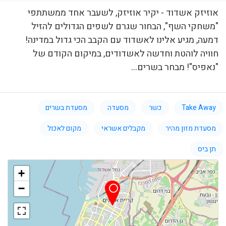
אוזיזק אשדוד - יקיר אוזיזק, לשעבר אחד ממשתתפי
"משחקי השף", הבחור שגרם לשפים הגדולים להזיל
דמעה, מגיע אלינו לאשדוד עם הקבב הכי גדול במדינה!
חוויה לוהטת וחדשה לאשדודים, במיקום הקודם של
"נאפיס"! מבחר בשרים...
Take Away
כשר
מסעדה
מסעדת בשרים
מסעדת מזון מהיר
מקבלים אשראי
מקום לאכול
תן ביס
+
−