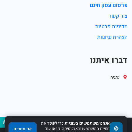
פרסום עסק חינם
צור קשר
מדיניות פרטיות
הצהרת נגישות
דברו איתנו
נתניה
נגיש
אנחנו משתמשים בעוגיות
כדי לשפר את
🍪
חוויית המשתמש והאנליטיקה. קראו עוד
2017-2022 Powered by WebHit.co.il
אני מסכים