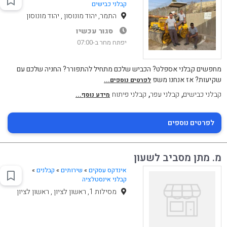
קבלני כבישים
התמר, יהוד מונוסון , יהוד מונוסון
סגור עכשיו
יפתח מחר ב-07:00
מחפשים קבלני אספלט? הכביש שלכם מתחיל להתפורר? החניה שלכם עם
שקיעות? אז אנחנו משפ
לפרטים נוספים...
,
,
קבלני כבישים
קבלני עפר
קבלני פיתוח
מידע נוסף...
לפרטים נוספים
מ. מתן מסביב לשעון
אינדקס עסקים
»
שירותים
»
קבלנים
»
קבלני אינסטלציה
מסילות 1, ראשון לציון , ראשון לציון