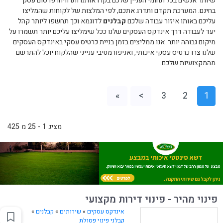
שיותר אנשים בכל תחומי העניין שלכם בקרו אותנו ותרוויחו פרסום עסק
בחינם. המערכת תקדם ותדרג אתכם, לפי המלצות של לקוחות שהמליצו
עליכם באותו איזור עבודה שלכם
קבלנים
לדוגמא וכך תחשפו ליותר קהל
יעד לעבודה דרך אינדקס העסקים שלנו ככל שימליצו עליכם יותר תשמרו על
מיקום גבוהה יותר. אנו ממליצים בזמן בניית כרטיס עסקי באינדקס העסקים
שלנו צרו כרטיס עסקי איכותי, ואניפורמטיבי ענייני שהלקוח יוכל להתרשם
מהמקצועיות שלכם.
»
>
3
2
1
מציג 1 - 25 מ 425
פינוי מהיר - פינוי דירות מקצועי
אינדקס עסקים
»
שירותים
»
קבלנים
»
קבלני פינוי פסולת