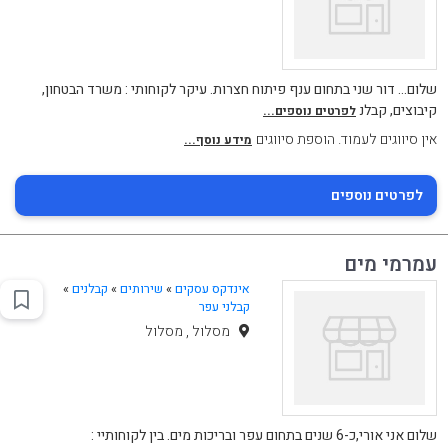
שלום... דור שני בתחום ענף פיתוח חצרות. עיקר לקוחותי : משרד הבטחון,
קיבוצים, קבלנ
לפרטים נוספים...
אין סיווגים לעמוד. הוספת סיווגים
מידע נוסף...
לפרטים נוספים
עמרמי מים
אינדקס עסקים
»
שירותים
»
קבלנים
»
קבלני עפר
מסלול , מסלול
שלום אני אורי,כ-6 שנים בתחום עפר ובריכות מים. בין לקוחותיי :