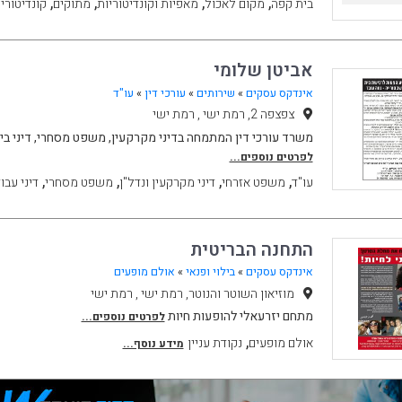
,
,
,
,
בית קפה
מקום לאכול
מאפיות וקונדיטוריות
מתוקים
קונדיטורי
אביטן שלומי
אינדקס עסקים
»
שירותים
»
עורכי דין
»
עו"ד
צפצפה 2, רמת ישי , רמת ישי
משרד עורכי דין המתמחה בדיני מקרקעין, משפט מסחרי, דיני ביט
לפרטים נוספים...
,
,
,
,
עו"ד
משפט אזרחי
דיני מקרקעין ונדל"ן
משפט מסחרי
דיני עבו
התחנה הבריטית
אינדקס עסקים
»
בילוי ופנאי
»
אולם מופעים
מוזיאון השוטר והנוטר, רמת ישי , רמת ישי
מתחם יזרעאלי להופעות חיות
לפרטים נוספים...
,
אולם מופעים
נקודת עניין
מידע נוסף...