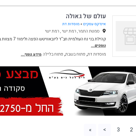
עולם של גאולה
אינדקס עסקים
»
מוסדות דת
סמטת התמר, רמת ישי , רמת ישי
קהילת בני נח העולמית חב"ד ליובאוויטש הפצה ולימוד 7 מצוות בני נח לעולם כולו יחי א
נוספים...
,
,
מוסדות דת
פתוח בשבת
פתוח בלילה
מידע נוסף...
»
>
3
2