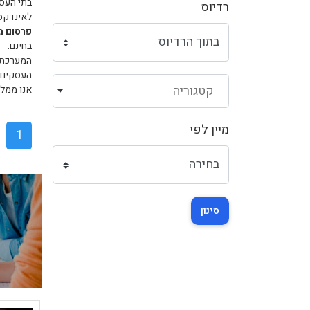
בתי העסק
רדיוס
לאינדקס 
פרסום מ
בחינם.
המערכת ת
העסקים ש
קטגוריה
אנו ממלי
מיין לפי
1
סינון