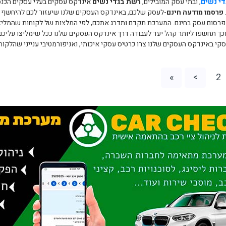
י נשים
, ובתי עסק המובילים,
רשת בגדי נשים
אינדקס עסקים בעלי עסקים הכנסו
פרסמו מודעה חינם
-לעסק שלכם, באינדקס העסקים שלנו שיעזור לכם להיחשף לכ
 פרסום עסק בחינם. המערכת תקדם ותדרג אתכם, לפי המלצות של לקוחות שהמליצ
כך תחשפו ליותר קהל יעד לעבודה דרך אינדקס העסקים שלנו ככל שימליצו עליכם י
קי באינדקס העסקים שלנו צרו כרטיס עסקי איכותי, ואניפורמטיבי ענייני שהלקו
»
>
2