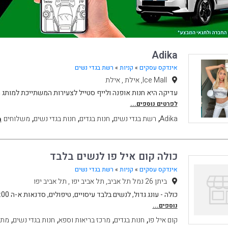
Adika
אינדקס עסקים
»
קניות
»
רשת בגדי נשים
Ice Mall, אילת , אילת
עדיקה היא חנות אופנה ולייף סטייל לצעירות המשתייכת למותג האונליין 
לפרטים נוספים...
,
,
,
,
Adika
רשת בגדי נשים
חנות בגדים
חנות בגדי נשים
משלוחים
מ
כולה קום איל פו לנשים בלבד
אינדקס עסקים
»
קניות
»
רשת בגדי נשים
ביתן 26 נמל תל אביב, תל אביב יפו , תל אביב יפו
כולה - עונג גדול, לנשים בלבד עיסויים, טיפולים, סדנאות א-ה 20:00 - 9:00 ו 16:00 -
נוספים...
,
,
,
,
קום איל פו
חנות בגדים
מרכז בריאות וספא
חנות בגדי נשים
מתא