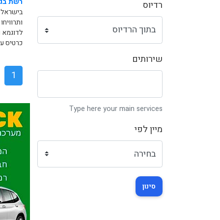
רשת בגד
רדיוס
בישראל.
ותרוויחו
לדוגמא ו
כרטיס עס
שירותים
1
Type here your main services
מיין לפי
סינון