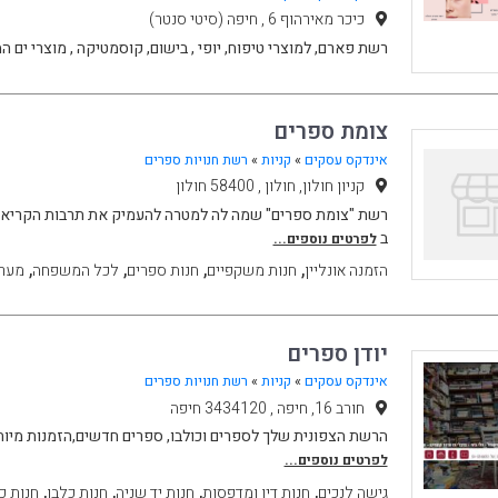
כיכר מאירהוף 6 , חיפה (סיטי סנטר)
רשת פארם, למוצרי טיפוח, יופי , בישום, קוסמטיקה , מוצרי ים ה
צומת ספרים
אינדקס עסקים
»
קניות
»
רשת חנויות ספרים
קניון חולון, חולון , 58400 חולון
רשת "צומת ספרים" שמה לה למטרה להעמיק את תרבות הקריאה
ב
לפרטים נוספים...
,
,
,
,
הזמנה אונליין
חנות משקפיים
חנות ספרים
לכל המשפחה
מערכ
יודן ספרים
אינדקס עסקים
»
קניות
»
רשת חנויות ספרים
חורב 16, חיפה , 3434120 חיפה
הרשת הצפונית שלך לספרים וכולבו, ספרים חדשים,הזמנות מיוחד
לפרטים נוספים...
,
,
,
,
גישה לנכים
חנות דיו ומדפסות
חנות יד שניה
חנות כלבו
חנות כ