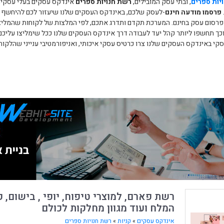
יות ספרים
, ובתי עסק המובילים,
רשת חנויות ספרים
אינדקס עסקים בעלי עסקים 
פרסמו מודעה חינם
-לעסק שלכם, באינדקס העסקים שלנו שיעזור לכם להיחשף לכ
 פרסום עסק בחינם. המערכת תקדם ותדרג אתכם, לפי המלצות של לקוחות שהמליצ
כך תחשפו ליותר קהל יעד לעבודה דרך אינדקס העסקים שלנו ככל שימליצו עליכם י
קי באינדקס העסקים שלנו צרו כרטיס עסקי איכותי, ואניפורמטיבי ענייני שהלקו
רשת פארם, למוצרי טיפוח, יופי , בישום, ק
המלח ועוד מגוון מחלקות לכולם
אינדקס עסקים
»
קניות
»
רשת חנויות ספרים