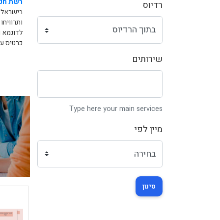
רשת חנו
רדיוס
בישראל.
ותרוויחו
לדוגמא ו
כרטיס עס
שירותים
Type here your main services
מיין לפי
סינון