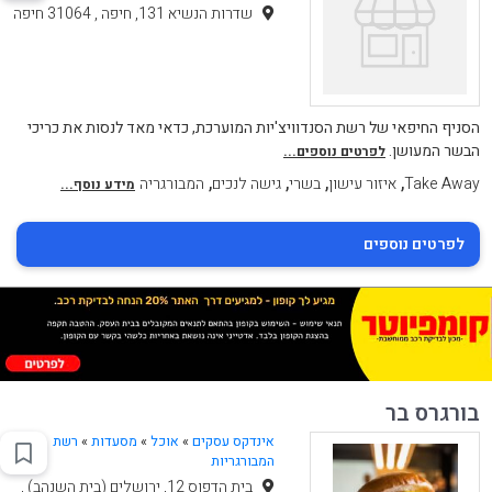
שדרות הנשיא 131, חיפה , 31064 חיפה
הסניף החיפאי של רשת הסנדוויצ'יות המוערכת, כדאי מאד לנסות את כריכי
הבשר המעושן.
לפרטים נוספים...
,
,
,
,
Take Away
איזור עישון
בשרי
גישה לנכים
המבורגריה
מידע נוסף...
לפרטים נוספים
בורגרס בר
אינדקס עסקים
»
אוכל
»
מסעדות
»
רשת
המבורגריות
בית הדפוס 12, ירושלים (בית השנהב) ,