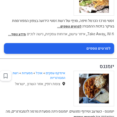
זסטי מרכז הכרמל חיפה, סניף של רשת זסטי הידועה בצפון המפורסמת
בעיקר בזכות ההמבורג
לפרטים נוספים...
,
,
,
,
Wi fi
Take Away
איזור עישון
ארוחות עסקיות
גישה לנכים
מידע נוסף...
לפרטים נוספים
יומנגס
אינדקס עסקים
»
אוכל
»
מסעדות
»
רשת
המבורגריות
צומת רופין, אזור השרון , ישראל
יומנגס - כשרעב וטירוף נפגשים. יומנגס הינה מסעדת גורמה להמבורגרים, מה
שמאפיין את
לפרטים נוספים...