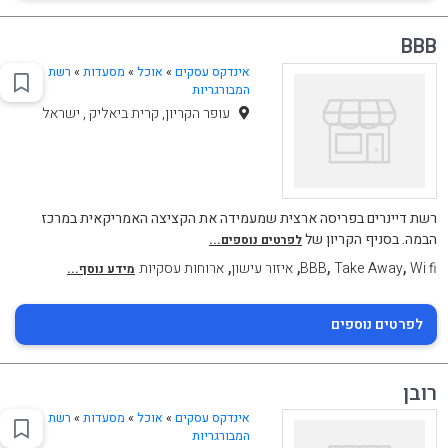
BBB
אינדקס עסקים
»
אוכל
»
מסעדות
»
רשת
המבורגריות
עופר הקריון, קרית ביאליק , ישראל
רשת דיינרים בפריסה ארצית שמעמידה את הקציצה האמריקאית במרכז
הבמה. בסניף הקריון של
לפרטים נוספים...
,
,
,
,
Wi fi
Take Away
BBB
איזור עישון
ארוחות עסקיות
מידע נוסף...
לפרטים נוספים
רובן
אינדקס עסקים
»
אוכל
»
מסעדות
»
רשת
המבורגריות