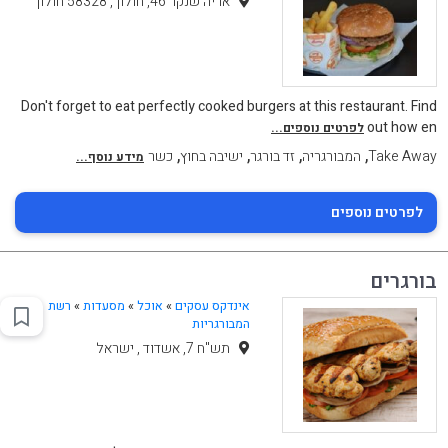
אריה שנקר 46, חולון , 58328 חולון
Don't forget to eat perfectly cooked burgers at this restaurant. Find
out how en
לפרטים נוספים...
,
,
,
,
Take Away
המבורגריה
זד בורגר
ישיבה בחוץ
כשר
מידע נוסף...
לפרטים נוספים
בורגרים
אינדקס עסקים
»
אוכל
»
מסעדות
»
רשת
המבורגריות
תש"ח 7, אשדוד , ישראל