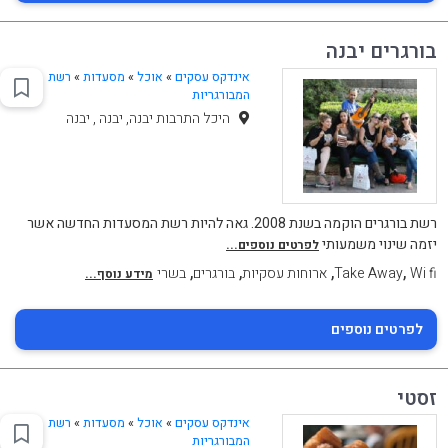
בורגרים יבנה
אינדקס עסקים
»
אוכל
»
מסעדות
»
רשת
המבורגריות
היכל התרבות יבנה, יבנה , יבנה
רשת בורגרים הוקמה בשנת 2008. גאה להיות רשת המסעדות החדשה אשר
יזמה שינוי משמעותי
לפרטים נוספים...
,
,
,
,
Wi fi
Take Away
ארוחות עסקיות
בורגרים
בשרי
מידע נוסף...
לפרטים נוספים
זסטי
אינדקס עסקים
»
אוכל
»
מסעדות
»
רשת
המבורגריות