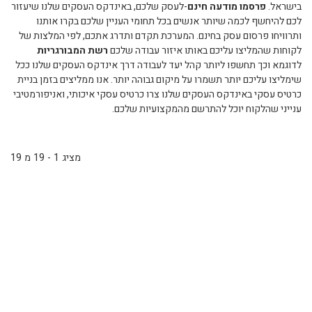
בישראל.
פרסמו מודעה חינם
-לעסק שלכם, באינדקס העסקים שלנו שיעזור
לכם להיחשף לכמה שיותר אנשים בכל תחומי העניין שלכם בקרו אותנו
ותרוויחו פרסום עסק בחינם. המערכת תקדם ותדרג אתכם, לפי המלצות של
לקוחות שהמליצו עליכם באותו איזור עבודה שלכם
רשת המבורגריות
לדוגמא וכך תחשפו ליותר קהל יעד לעבודה דרך אינדקס העסקים שלנו ככל
שימליצו עליכם יותר תשמרו על מיקום גבוהה יותר. אנו ממליצים בזמן בניית
כרטיס עסקי באינדקס העסקים שלנו צרו כרטיס עסקי איכותי, ואניפורמטיבי
ענייני שהלקוח יוכל להתרשם מהמקצועיות שלכם.
מציג 1 - 19 מ 19