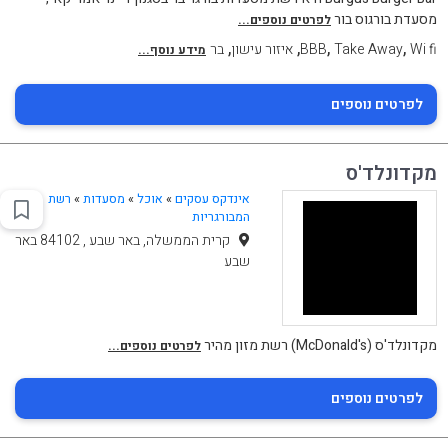
מסעדת בורגוס בור
לפרטים נוספים...
,
,
,
,
Wi fi
Take Away
BBB
איזור עישון
בר
מידע נוסף...
לפרטים נוספים
מקדונלד'ס
אינדקס עסקים
»
אוכל
»
מסעדות
»
רשת
המבורגריות
קרית הממשלה, באר שבע , 84102 באר
שבע
מקדונלד'ס (McDonald's) רשת מזון מהיר
לפרטים נוספים...
לפרטים נוספים