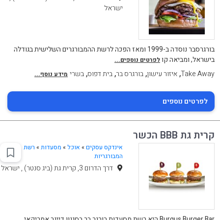
ישראל
בורגרסבר נוסדה ב-1999 ומאז הפכה לרשת ההמבורגרים השלישית בגודלה
בישראל, ומביאה קו
לפרטים נוספים...
,
,
,
,
Take Away
איזור עישון
בורגרס בר
בית דפוס
בשרי
מידע נוסף...
לפרטים נוספים
קרית גת BBB הכשר
אינדקס עסקים
»
אוכל
»
מסעדות
»
רשת
המבורגריות
דרך הדרום 3, קרית גת (ביג סנטר) , ישראל
Burgus Burger Bar היא רשת מסעדות בורגר בר בסגנון דיינר אמריקאי,