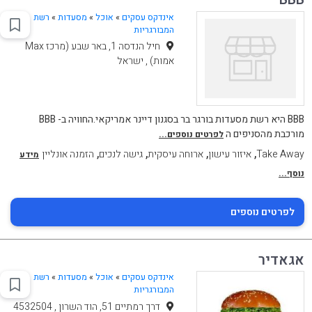
אינדקס עסקים
»
אוכל
»
מסעדות
»
רשת
המבורגריות
חיל הנדסה 1, באר שבע (מרכז Max
אמות) , ישראל
BBB היא רשת מסעדות בורגר בר בסגנון דיינר אמריקאי.החוויה ב- BBB
מורכבת מהסניפים ה
לפרטים נוספים...
,
,
,
,
Take Away
איזור עישון
ארוחה עיסקית
גישה לנכים
הזמנה אונליין
מידע
נוסף...
לפרטים נוספים
אגאדיר
אינדקס עסקים
»
אוכל
»
מסעדות
»
רשת
המבורגריות
דרך רמתיים 51, הוד השרון , 4532504