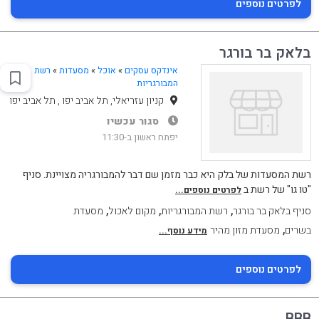
לפרטים נוספים
בלאק בר בורגר
אינדקס עסקים
»
אוכל
»
מסעדות
»
רשת
המבורגריות
קניון עזריאלי, תל אביב יפו , תל אביב יפו
סגור עכשיו
יפתח ראשון ב-11:30
רשת המסעדות של בלק היא כבר מזמן שם דבר להמבורגריה מצויינת. סניף
"טו גו" של רשת ב
לפרטים נוספים...
,
,
,
סניף בלאק בר בורגר
רשת המבורגריות
מקום לאכול
מסעדת
,
בשרים
מסעדת מזון מהיר
מידע נוסף...
לפרטים נוספים
BBB