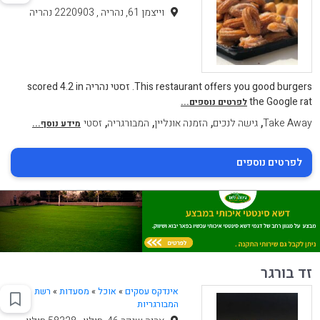
וייצמן 61, נהריה , 2220903 נהריה
This restaurant offers you good burgers. זסטי נהריה scored 4.2 in
the Google rat
לפרטים נוספים...
,
,
,
,
Take Away
גישה לנכים
הזמנה אונליין
המבורגריה
זסטי
מידע נוסף...
לפרטים נוספים
זד בורגר
אינדקס עסקים
»
אוכל
»
מסעדות
»
רשת
המבורגריות