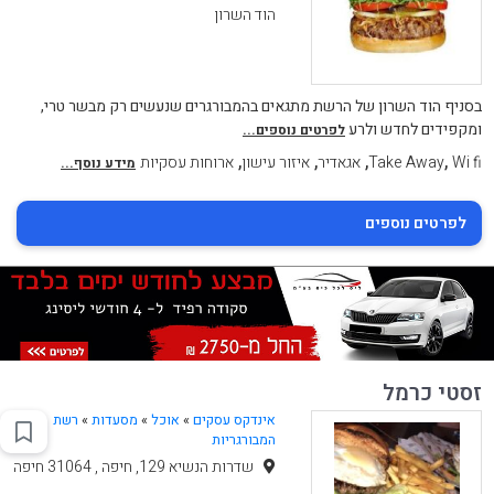
הוד השרון
בסניף הוד השרון של הרשת מתגאים בהמבורגרים שנעשים רק מבשר טרי,
ומקפידים לחדש ולרע
לפרטים נוספים...
,
,
,
,
Wi fi
Take Away
אגאדיר
איזור עישון
ארוחות עסקיות
מידע נוסף...
לפרטים נוספים
זסטי כרמל
אינדקס עסקים
»
אוכל
»
מסעדות
»
רשת
המבורגריות
שדרות הנשיא 129, חיפה , 31064 חיפה