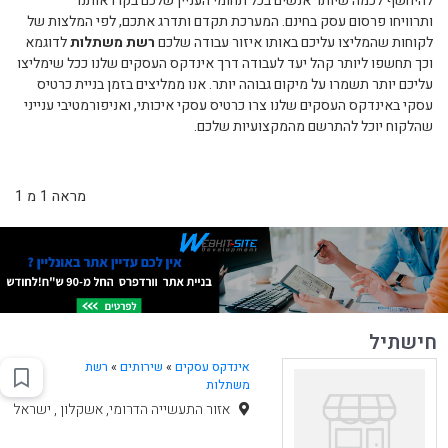
להיחשף לכמה שיותר אנשים בכל תחומי העניין שלכם בקרו אותנו
ותרוויחו פרסום עסק בחינם. המערכת תקדם ותדרג אתכם, לפי המלצות של
לקוחות שהמליצו עליכם באותו איזור עבודה שלכם
רשת משתלות
לדוגמא
וכך תחשפו ליותר קהל יעד לעבודה דרך אינדקס העסקים שלנו ככל שימליצו
עליכם יותר תשמרו על מיקום גבוהה יותר. אנו ממליצים בזמן בניית כרטיס
עסקי באינדקס העסקים שלנו צרו כרטיס עסקי איכותי, ואניפורמטיבי ענייני
שהלקוח יוכל להתרשם מהמקצועיות שלכם.
מראה 1 מ 1
חישתיל
אינדקס עסקים
»
שירותים
»
רשת
משתלות
אזור התעשייה הדרומי, אשקלון , ישראל