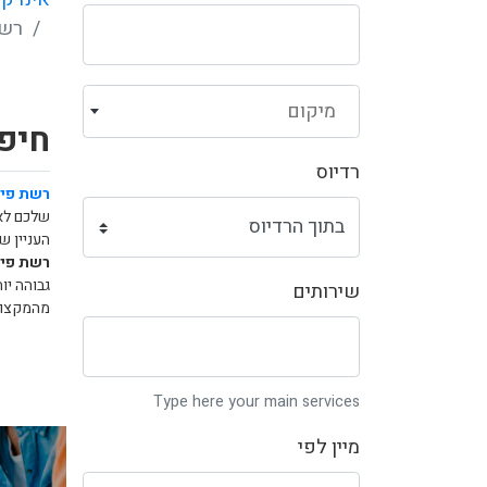
רשת
מיקום
חיפו
רדיוס
רשת פיצ
שלכם לא
העניין ש
רשת פיצ
גבוהה יו
שירותים
מהמקצוע
Type here your main services
מיין לפי