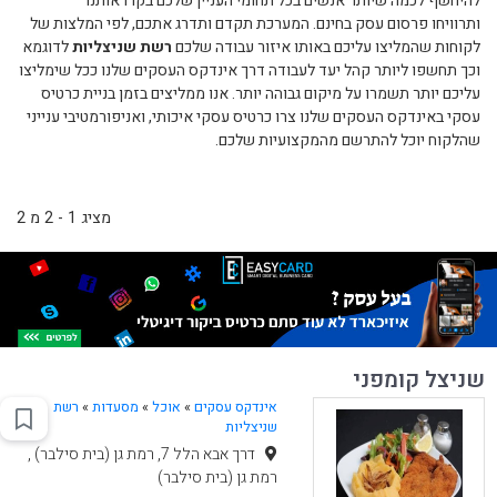
להיחשף לכמה שיותר אנשים בכל תחומי העניין שלכם בקרו אותנו
ותרוויחו פרסום עסק בחינם. המערכת תקדם ותדרג אתכם, לפי המלצות של
לקוחות שהמליצו עליכם באותו איזור עבודה שלכם
רשת שניצליות
לדוגמא
וכך תחשפו ליותר קהל יעד לעבודה דרך אינדקס העסקים שלנו ככל שימליצו
עליכם יותר תשמרו על מיקום גבוהה יותר. אנו ממליצים בזמן בניית כרטיס
עסקי באינדקס העסקים שלנו צרו כרטיס עסקי איכותי, ואניפורמטיבי ענייני
שהלקוח יוכל להתרשם מהמקצועיות שלכם.
מציג 1 - 2 מ 2
שניצל קומפני
אינדקס עסקים
»
אוכל
»
מסעדות
»
רשת
שניצליות
דרך אבא הלל 7, רמת גן (בית סילבר) ,
רמת גן (בית סילבר)