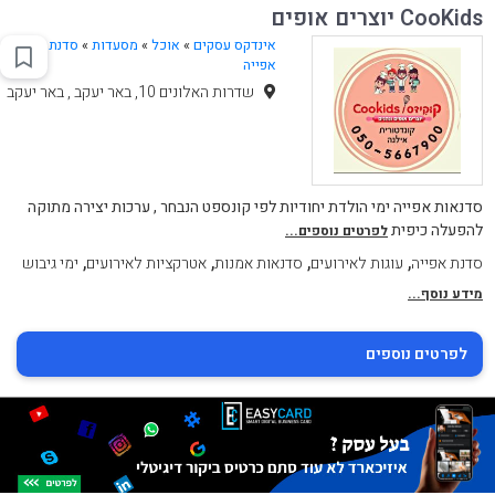
CooKids יוצרים אופים
אינדקס עסקים
»
אוכל
»
מסעדות
»
סדנת
אפייה
שדרות האלונים 10, באר יעקב , באר יעקב
סדנאות אפייה ימי הולדת יחודיות לפי קונספט הנבחר , ערכות יצירה מתוקה
להפעלה כיפית
לפרטים נוספים...
,
,
,
,
סדנת אפייה
עוגות לאירועים
סדנאות אמנות
אטרקציות לאירועים
ימי גיבוש
מידע נוסף...
לפרטים נוספים