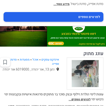
,
סדנת אפייה
סדנת בישול
מידע נוסף...
לפרטים נוספים
עונג מתוק
אינדקס עסקים
»
אוכל
»
מסעדות
»
סדנת
אפייה
ניצן 13, אור יהודה , 6019000 אור יהודה
עוגות לימי הולדת זילוף ובצק סוכר בר מתוקים סדנאות אישיות ובקבוצות ימי
גיבוש ימי
לפרטים נוספים...
,
,
,