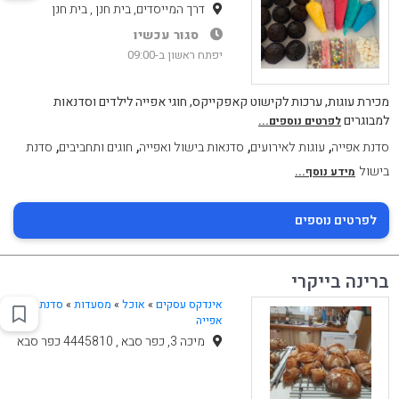
דרך המייסדים, בית חנן , בית חנן
סגור עכשיו
יפתח ראשון ב-09:00
מכירת עוגות, ערכות לקישוט קאפקייקס, חוגי אפייה לילדים וסדנאות
למבוגרים
לפרטים נוספים...
,
,
,
,
סדנת אפייה
עוגות לאירועים
סדנאות בישול ואפייה
חוגים ותחביבים
סדנת
בישול
מידע נוסף...
לפרטים נוספים
ברינה בייקרי
אינדקס עסקים
»
אוכל
»
מסעדות
»
סדנת
אפייה
מיכה 3, כפר סבא , 4445810 כפר סבא