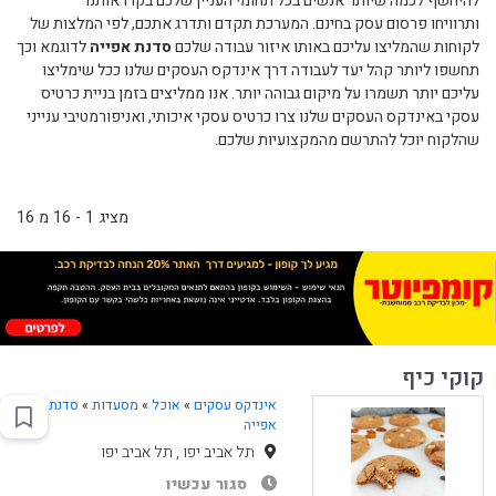
להיחשף לכמה שיותר אנשים בכל תחומי העניין שלכם בקרו אותנו
ותרוויחו פרסום עסק בחינם. המערכת תקדם ותדרג אתכם, לפי המלצות של
לקוחות שהמליצו עליכם באותו איזור עבודה שלכם
סדנת אפייה
לדוגמא וכך
תחשפו ליותר קהל יעד לעבודה דרך אינדקס העסקים שלנו ככל שימליצו
עליכם יותר תשמרו על מיקום גבוהה יותר. אנו ממליצים בזמן בניית כרטיס
עסקי באינדקס העסקים שלנו צרו כרטיס עסקי איכותי, ואניפורמטיבי ענייני
שהלקוח יוכל להתרשם מהמקצועיות שלכם.
מציג 1 - 16 מ 16
קוקי כיף
אינדקס עסקים
»
אוכל
»
מסעדות
»
סדנת
אפייה
תל אביב יפו , תל אביב יפו
סגור עכשיו