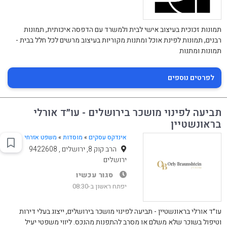
תמונות זכוכית בעיצוב אישי לבית ולמשרד עם הדפסה איכותית, תמונות
רבנים, תמונות לפינת אוכל ומתנות מקוריות בעיצוב מרשים לכל חלל בבית -
תמונות ומתנות
לפרטים נוספים
תביעה לפינוי מושכר בירושלים - עו״ד אורלי
בראונשטיין
אינדקס עסקים
»
מוסדות
»
משפט אזרחי
הרב קוק 8, ירושלים , 9422608
ירושלים
סגור עכשיו
יפתח ראשון ב-08:30
עו״ד אורלי בראונשטיין - תביעה לפינוי מושכר בירושלים, ייצוג בעלי דירות
וטיפול בשוכר שלא משלם או מסרב להתפנות מהנכס. ליווי משפטי יעיל