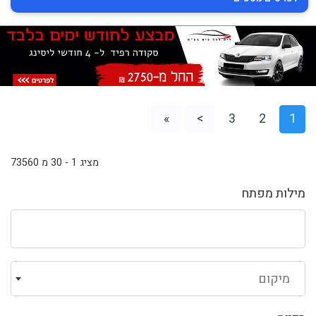
»
>
3
2
1
מציג 1 - 30 מ 73560
מילות מפתח
מיקום