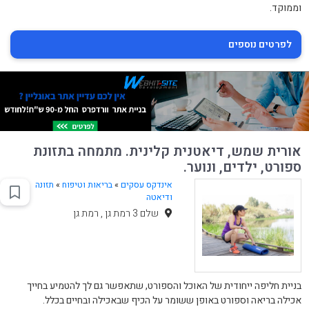
וממוקד.
לפרטים נוספים
אורית שמש, דיאטנית קלינית. מתמחה בתזונת
ספורט, ילדים, ונוער.
אינדקס עסקים
»
בריאות וטיפוח
»
תזונה
ודיאטה
שלם 3 רמת גן , רמת גן
בניית חליפה ייחודית של האוכל והספורט, שתאפשר גם לך להטמיע בחייך
אכילה בריאה וספורט באופן ששומר על הכיף שבאכילה ובחיים בכלל.