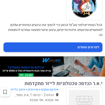
✰כל המחירים לפני מע"מ! ✰כאן כדי להפוך את הרגעים המיוחדים שלכם
למוחשיים ומרגשים. איכות פרימיום, עיצוב אישי ותוצאה שתרצו להתגאות
בה.
לפרטים נוספים
י.א.ר הנדסה טכנולוגיות לייזר מתקדמות
אינדקס עסקים
»
שירותים
»
חיתוך בלייזר
ההדס 2 – כניסה 1, א.ת. צפוני,
אור עקיבא , אור עקיבא