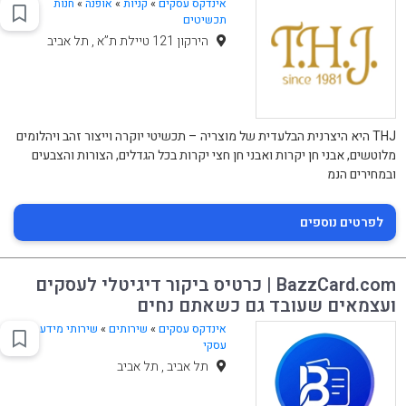
אינדקס עסקים
»
קניות
»
אופנה
»
חנות
תכשיטים
הירקון 121 טיילת ת”א , תל אביב
THJ היא היצרנית הבלעדית של מוצריה – תכשיטי יוקרה וייצור זהב ויהלומים
מלוטשים, אבני חן יקרות ואבני חן חצי יקרות בכל הגדלים, הצורות והצבעים
ובמחירים הנמ
לפרטים נוספים
BazzCard.com | כרטיס ביקור דיגיטלי לעסקים
ועצמאים שעובד גם כשאתם נחים
אינדקס עסקים
»
שירותים
»
שירותי מידע
עסקי
תל אביב , תל אביב