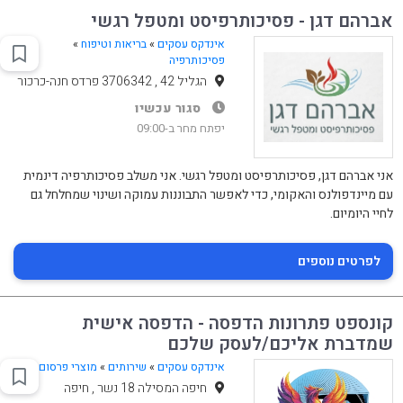
אברהם דגן - פסיכותרפיסט ומטפל רגשי
אינדקס עסקים
»
בריאות וטיפוח
»
פסיכותרפיה
הגליל 42 , 3706342 פרדס חנה-כרכור
סגור עכשיו
יפתח מחר ב-09:00
אני אברהם דגן, פסיכותרפיסט ומטפל רגשי. אני משלב פסיכותרפיה דינמית
עם מיינדפולנס והאקומי, כדי לאפשר התבוננות עמוקה ושינוי שמחלחל גם
לחיי היומיום.
לפרטים נוספים
קונספט פתרונות הדפסה - הדפסה אישית
שמדברת אליכם/לעסק שלכם
אינדקס עסקים
»
שירותים
»
מוצרי פרסום
חיפה המסילה 18 נשר , חיפה