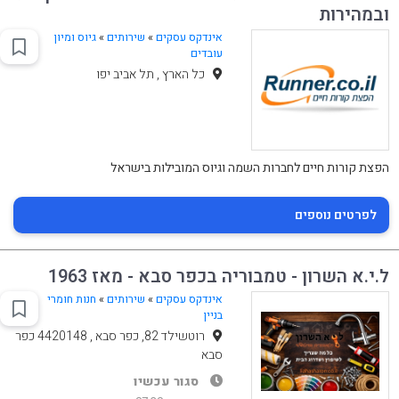
ובמהירות
אינדקס עסקים
»
שירותים
»
גיוס ומיון
עובדים
כל הארץ , תל אביב יפו
הפצת קורות חיים לחברות השמה וגיוס המובילות בישראל
לפרטים נוספים
ל.י.א השרון - טמבוריה בכפר סבא - מאז 1963
אינדקס עסקים
»
שירותים
»
חנות חומרי
בניין
רוטשילד 82, כפר סבא , 4420148 כפר
סבא
סגור עכשיו