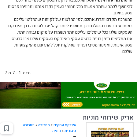
פרסום מודעה חינם
-לעסק שלכם, באינדקס העסקים שלנו יעזור לכם
להיחשף לכמה שיותר אנשים בכל תחומי העניין בקרו אותנו ותרוויחו פרסום
עסק בחינם.
המערכת תקדם ותדרג אתכם, לפי המלצות של לקוחות שהמליצו עליכם
באותו איזור עבודה שלכם וכך תחשפו ליותר קהל יעד לעבודה דרך אינדקס
העסקים שלנו ככל שימליצו עליכם יותר תשמרו על מיקום גבוהה יותר.
אנו ממליצים בזמן בניית כרטיס עסקי באינדקס העסקים שלנו צרו כרטיס
עסק איכותי, ואניפורמטיבי וענייני שהלקוח יוכל להתרשם מהמקצועיות
שלכם.
מציג 1 - 7 מ 7
אריק שירותי מוניות
אינדקס עסקים
»
תחבורה
»
תחבורה
ציבורית
»
מונית