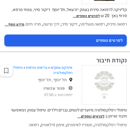
קליניקה לרפואה סינית בעמק יזרעאל, תל יוסף. דיקור סיני, צמחי מרפא,
פרחי באך. 20 ש
לפרטים נוספים...
,
,
,
,
רפואה סינית
רפואה משלימה
דיקור סיני
דרך נגישה
חניה חינם
מידע נוסף...
לפרטים נוספים
נקודת חיבור
אינדקס עסקים
»
בריאות וטיפוח
»
טיפולי
רפלקסולוגיה
תל יוסף , תל יוסף
סגור עכשיו
יפתח מחר ב-07:00
טיפולי רפלקסולוגיה מיועדים לנשים, גברים וילדים. טיפול עמוק המאפשר
חיבור ואיזון ב
לפרטים נוספים...
,
,
,
טיפולי רפלקסולוגיה
סטודיו לאימונים
אימון פילאטיס
רפואה