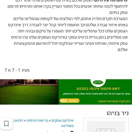
פרסום מודעה חינם
-לעסק שלכם, באינדקס העסקים שלנו יעזור לכם
להיחשף לכמה שיותר אנשים בכל תחומי העניין בקרו אותנו ותרוויחו פרסום
עסק בחינם.
המערכת תקדם ותדרג אתכם, לפי המלצות של לקוחות שהמליצו עליכם
באותו איזור עבודה שלכם וכך תחשפו ליותר קהל יעד לעבודה דרך אינדקס
העסקים שלנו ככל שימליצו עליכם יותר תשמרו על מיקום גבוהה יותר.
אנו ממליצים בזמן בניית כרטיס עסקי באינדקס העסקים שלנו צרו כרטיס
עסק איכותי, ואניפורמטיבי וענייני שהלקוח יוכל להתרשם מהמקצועיות
שלכם.
מציג 1 - 7 מ 7
ניר בניהו
אינדקס עסקים
»
בריאות וטיפוח
»
רפואה
משלימה