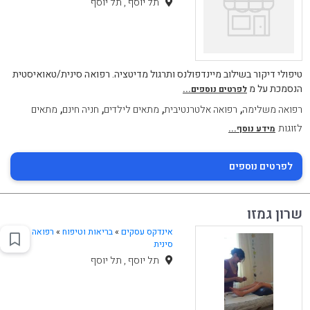
תל יוסף , תל יוסף
טיפולי דיקור בשילוב מיינדפולנס ותרגול מדיטציה. רפואה סינית/טאואיסטית
הנסמכת על מ
לפרטים נוספים...
,
,
,
,
רפואה משלימה
רפואה אלטרנטיבית
מתאים לילדים
חניה חינם
מתאים
לזוגות
מידע נוסף...
לפרטים נוספים
שרון גמזו
אינדקס עסקים
»
בריאות וטיפוח
»
רפואה
סינית
תל יוסף , תל יוסף