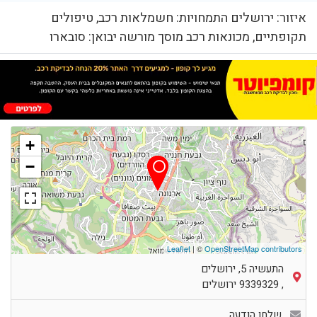
איזור: ירושלים התמחויות: חשמלאות רכב, טיפולים
תקופתיים, מכונאות רכב מוסך מורשה יבואן: סובארו
+
−
Leaflet
| ©
OpenStreetMap contributors
התעשיה 5, ירושלים
,
9339329
ירושלים
שלחו הודעה