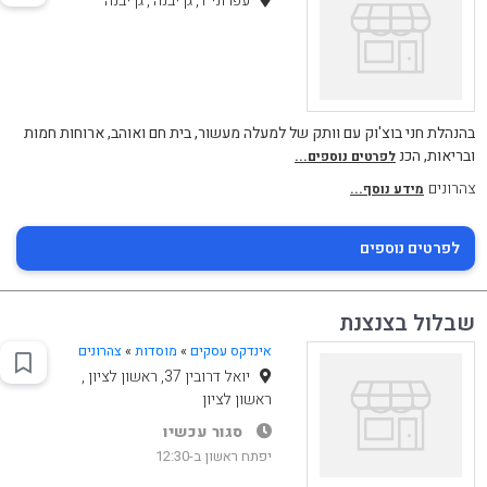
עפרוני 1, גן יבנה , גן יבנה
בהנהלת חני בוצ'וק עם וותק של למעלה מעשור, בית חם ואוהב, ארוחות חמות
ובריאות, הכנ
לפרטים נוספים...
צהרונים
מידע נוסף...
לפרטים נוספים
שבלול בצנצנת
אינדקס עסקים
»
מוסדות
»
צהרונים
יואל דרובין 37, ראשון לציון ,
ראשון לציון
סגור עכשיו
יפתח ראשון ב-12:30