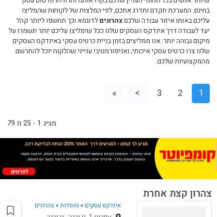
שיותר אנשים בכל תחומי העניין שלכם בקרו אותנו ותרוויחו פרסום עסק
בחינם. המערכת תקדם ותדרג אתכם, לפי המלצות של לקוחות שהמליצו
עליכם באותו איזור עבודה שלכם
צהרונים
לדוגמא וכך תחשפו ליותר קהל
יעד לעבודה דרך אינדקס העסקים שלנו ככל שימליצו עליכם יותר תשמרו על
מיקום גבוהה יותר. אנו ממליצים בזמן בניית כרטיס עסקי באינדקס העסקים
שלנו צרו כרטיס עסקי איכותי, ואניפורמטיבי ענייני שהלקוח יוכל להתרשם
מהמקצועיות שלכם.
»
>
3
2
1
מציג 1 - 25 מ 79
צהרון קצת אחרת
אינדקס עסקים
»
מוסדות
»
צהרונים