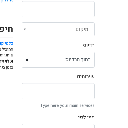
חיפו
מיקום
צלמי קול
רדיוס
המוביל 
אותנו ות
וטלויזיה
בזמן בני
שירותים
Type here your main services
מיין לפי