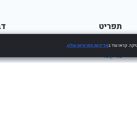
תפריט
דב
פרסום עסק חינם
קה. קראו עוד ב
מדיניות הפרטיות שלנו
.
צור קשר
מדיניות פרטיות
הצהרת נגישות
2017-2022 Powered by WebHit.co.il