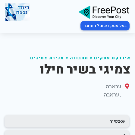
בעל עסק רשום? התחבר
אינדקס עסקים
»
תחבורה
»
מכירת צמיגים
צמיגי בשיר חילו
עראבה
,
עראבה
צפייה