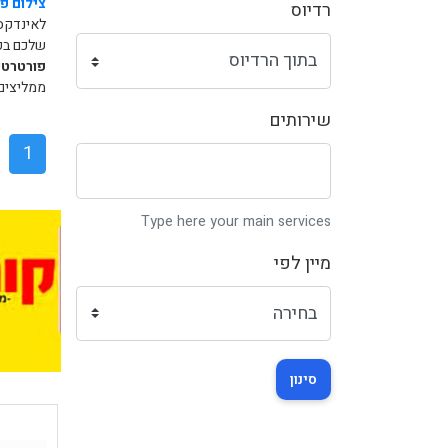
צילום פ
רדיוס
לאינדקס
שלכם בקר
פורטרטי
ממליצים 
שירותים
1
Type here your main services
מיין לפי
סינון