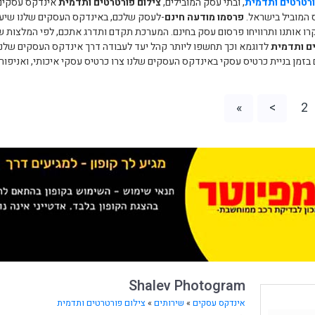
ורטרטים ותדמית
, ובתי עסק המובילים,
צילום פורטרטים ותדמית
אינדקס עסקים 
 המוביל בישראל.
פרסמו מודעה חינם
-לעסק שלכם, באינדקס העסקים שלנו שיעזו
ו אותנו ותרוויחו פרסום עסק בחינם. המערכת תקדם ותדרג אתכם, לפי המלצות ש
ם ותדמית
לדוגמא וכך תחשפו ליותר קהל יעד לעבודה דרך אינדקס העסקים שלנו כ
בזמן בניית כרטיס עסקי באינדקס העסקים שלנו צרו כרטיס עסקי איכותי, ואניפו
»
>
2
Shalev Photogram
אינדקס עסקים
»
שירותים
»
צילום פורטרטים ותדמית