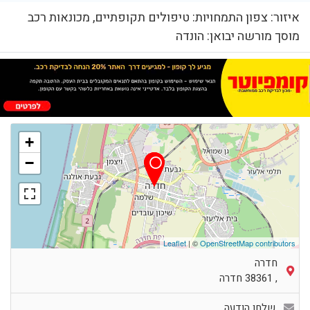
איזור: צפון התמחויות: טיפולים תקופתיים, מכונאות רכב
מוסך מורשה יבואן: הונדה
+
−
Leaflet
| ©
OpenStreetMap contributors
חדרה
,
38361
חדרה
שלחו הודעה