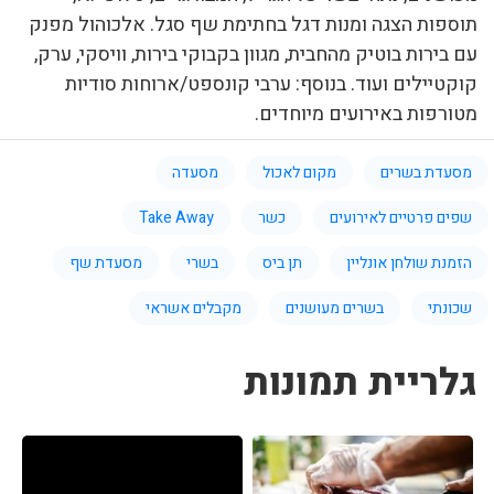
תוספות הצגה ומנות דגל בחתימת שף סגל. אלכוהול מפנק
עם בירות בוטיק מהחבית, מגוון בקבוקי בירות, וויסקי, ערק,
קוקטיילים ועוד. בנוסף: ערבי קונספט/ארוחות סודיות
מטורפות באירועים מיוחדים.
מסעדת בשרים
מקום לאכול
מסעדה
שפים פרטיים לאירועים
כשר
Take Away
הזמנת שולחן אונליין
תן ביס
בשרי
מסעדת שף
שכונתי
בשרים מעושנים
מקבלים אשראי
גלריית תמונות