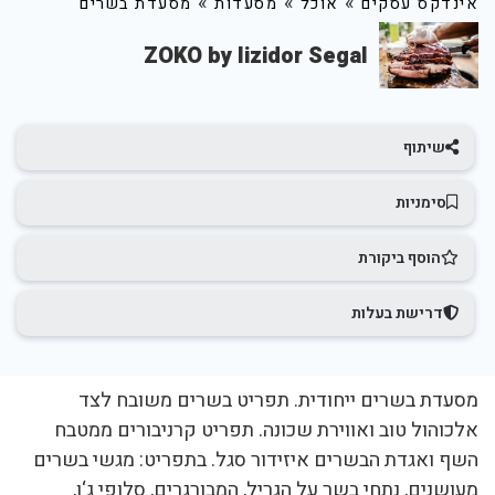
»
»
»
אינדקס עסקים
אוכל
מסעדות
מסעדת בשרים
ZOKO by Iizidor Segal
שיתוף
סימניות
הוסף ביקורת
דרישת בעלות
מסעדת בשרים ייחודית. תפריט בשרים משובח לצד
אלכוהול טוב ואווירת שכונה. תפריט קרניבורים ממטבח
השף ואגדת הבשרים איזידור סגל. בתפריט: מגשי בשרים
מעושנים, נתחי בשר על הגריל, המבורגרים, סלופי ג‘ו,