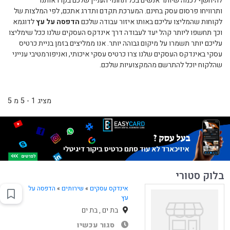
להיחשף לכמה שיותר אנשים בכל תחומי העניין שלכם בקרו אותנו
ותרוויחו פרסום עסק בחינם. המערכת תקדם ותדרג אתכם, לפי המלצות של
לקוחות שהמליצו עליכם באותו איזור עבודה שלכם
הדפסה על עץ
לדוגמא
וכך תחשפו ליותר קהל יעד לעבודה דרך אינדקס העסקים שלנו ככל שימליצו
עליכם יותר תשמרו על מיקום גבוהה יותר. אנו ממליצים בזמן בניית כרטיס
עסקי באינדקס העסקים שלנו צרו כרטיס עסקי איכותי, ואניפורמטיבי ענייני
שהלקוח יוכל להתרשם מהמקצועיות שלכם.
מציג 1 - 5 מ 5
בלוק סטורי
אינדקס עסקים
»
שירותים
»
הדפסה על
עץ
בת ים , בת ים
סגור עכשיו