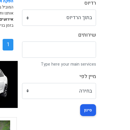
הפקה וע
רדיוס
המוביל 
אותנו ות
אירועים
בזמן בני
שירותים
1
Type here your main services
מיין לפי
סינון