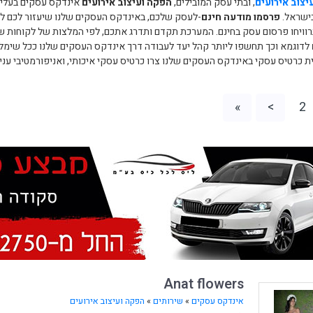
יצוב אירועים
, ובתי עסק המובילים,
הפקה ועיצוב אירועים
אינדקס עסקים בעלי 
בישראל.
פרסמו מודעה חינם
-לעסק שלכם, באינדקס העסקים שלנו שיעזור לכם לה
רוויחו פרסום עסק בחינם. המערכת תקדם ותדרג אתכם, לפי המלצות של לקוחות ש
לדוגמא וכך תחשפו ליותר קהל יעד לעבודה דרך אינדקס העסקים שלנו ככל שימליצו
ית כרטיס עסקי באינדקס העסקים שלנו צרו כרטיס עסקי איכותי, ואניפורמטיבי ענ
»
>
2
Anat flowers
אינדקס עסקים
»
שירותים
»
הפקה ועיצוב אירועים