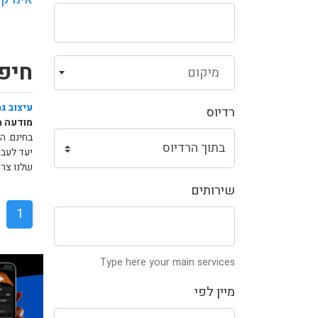
חיפו
מיקום
עיצוב גר
רדיוס
מודעה ח
בחינם. ה
יעד לעבו
שלנו צרו
שירותים
1
Type here your main services
מיין לפי