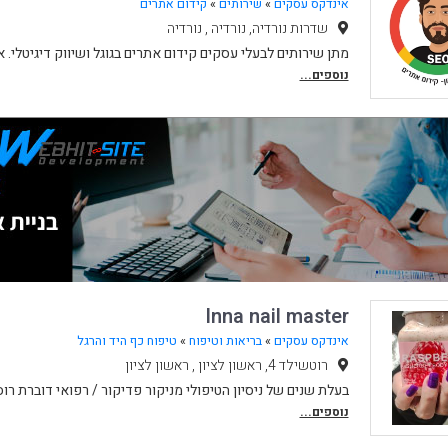
אינדקס עסקים
»
שירותים
»
קידום אתרים
שדרות נורדיה, נורדיה , נורדיה
מתן שירותים לבעלי עסקים קידום אתרים בגוגל ושיווק דיגיטלי. אנ
נוספים...
Inna nail master
אינדקס עסקים
»
בריאות וטיפוח
»
טיפוח כף היד והרגל
רוטשילד 4, ראשון לציון , ראשון לציון
בעלת שנים של ניסיון הטיפולי מניקור פדיקור / רפואי דוברת רו
נוספים...