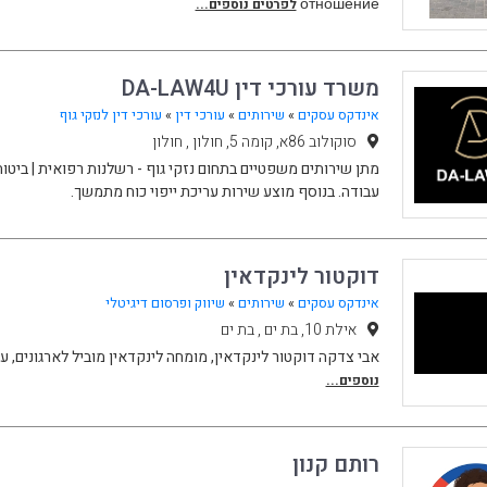
отношение
לפרטים נוספים...
משרד עורכי דין DA-LAW4U
אינדקס עסקים
»
שירותים
»
עורכי דין
»
עורכי דין לנזקי גוף
סוקולוב 86א, קומה 5, חולון , חולון
מתן שירותים משפטיים בתחום נזקי גוף - רשלנות רפואית | ביטוח 
עבודה. בנוסף מוצע שירות עריכת ייפוי כוח מתמשך.
דוקטור לינקדאין
אינדקס עסקים
»
שירותים
»
שיווק ופרסום דיגיטלי
אילת 10, בת ים , בת ים
אבי צדקה דוקטור לינקדאין, מומחה לינקדאין מוביל לארגונים, 
נוספים...
רותם קנון