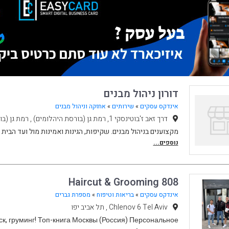
דורון ניהול מבנים
אינדקס עסקים
»
שירותים
»
אחזקה וניהול מבנים
דרך זאב ז'בוטינסקי 1, רמת גן (בורסת היהלומים) , רמת גן (בורסת היהלומים)
מקצוענים בניהול מבנים. שקיפות, הגינות ואמינות מול ועד הבית ו
נוספים...
808 Haircut & Grooming
אינדקס עסקים
»
בריאות וטיפוח
»
מספרת גברים
Chlenov 6 Tel Aviv , תל אביב יפו
ск, груминг! Топ-книга Москвы (Россия) Персональное