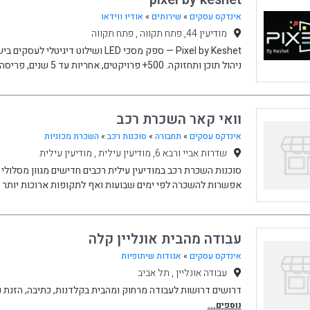
אינדקס עסקים
»
שירותים
»
אודיו ווידאו
מודיעין 44, פתח תקווה , פתח תקווה
Pixel by Keshet — ספק מסכי LED ושילוט די
ניהול תוכן ותחזוקה. 500+ פרויקטים, אחריות עד 5 שנים, פריסה ארצית.
וואי קאר השכרת רכב
אינדקס עסקים
»
תחבורה
»
סוכנות רכב
»
השכרת מכוניות
שדרות אביי ורבא 6, מודיעין עילית , מודיעין עילית
סוכנות השכרת רכב במודיעין עילית רכבים חדישים מגוון מסלול
אפשרות להשכרה לפי ימים שבועות ואף לתקופות ארוכות יותר 
עבודה מהבית אונליין קלה
אינדקס עסקים
»
אגודות שיתופיות
עבודה אונליין , תל אביב
דרושים דרושות לעבודה מרחוק ומהבית בקלדנות, כתיבה, הזנת נתו
נוספים...