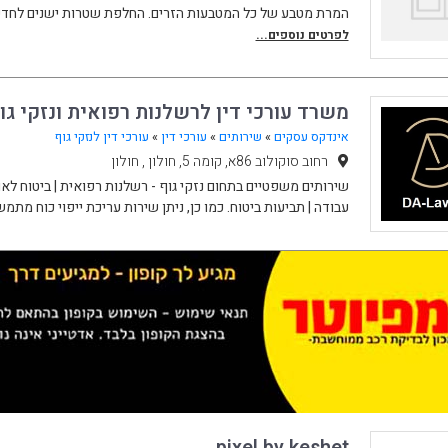
המרת מטבע של כל המטבעות הזרים. החלפת שטרות ישנים לחדשי
לפרטים נוספים...
משרד עורכי דין לרשלנות רפואית ונזקי גו
אינדקס עסקים
»
שירותים
»
עורכי דין
»
עורכי דין לנזקי גוף
רחוב סוקולוב 86א, קומה 5, חולון , חולון
שירותים משפטיים בתחום נזקי גוף - רשלנות רפואית | ביטוח לאומ
עבודה | תביעות ביטוח. כמו כן, ניתן שירות עריכת ייפוי כוח מתמש
pixel by keshet