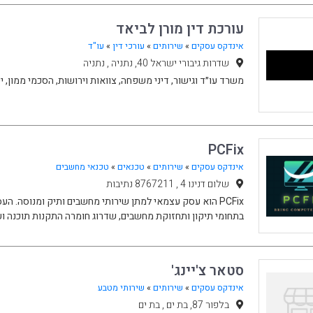
עורכת דין מורן לביאד
אינדקס עסקים
»
שירותים
»
עורכי דין
»
עו"ד
שדרות גיבורי ישראל 40, נתניה , נתניה
משרד עו״ד וגישור, דיני משפחה, צוואות וירושות, הסכמי ממון, 
PCFix
אינדקס עסקים
»
שירותים
»
טכנאים
»
טכנאי מחשבים
שלום דנינו 4 , 8767211 נתיבות
PCFix הוא עסק עצמאי למתן שירותי מחשבים ותיק ומנוסה. 
בתחומי תיקון ותחזוקת מחשבים, שדרוג חומרה התקנות תוכנה וע
סטאר צ'יינג'
אינדקס עסקים
»
שירותים
»
שירותי מטבע
בלפור 87, בת ים , בת ים