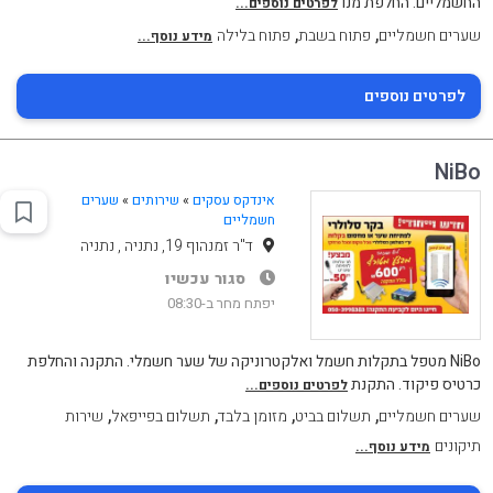
החשמליים. החלפת מנו
לפרטים נוספים...
,
,
שערים חשמליים
פתוח בשבת
פתוח בלילה
מידע נוסף...
לפרטים נוספים
NiBo
אינדקס עסקים
»
שירותים
»
שערים
חשמליים
ד"ר זמנהוף 19, נתניה , נתניה
סגור עכשיו
יפתח מחר ב-08:30
NiBo מטפל בתקלות חשמל ואלקטרוניקה של שער חשמלי. התקנה והחלפת
כרטיס פיקוד. התקנת
לפרטים נוספים...
,
,
,
,
שערים חשמליים
תשלום בביט
מזומן בלבד
תשלום בפייפאל
שירות
תיקונים
מידע נוסף...