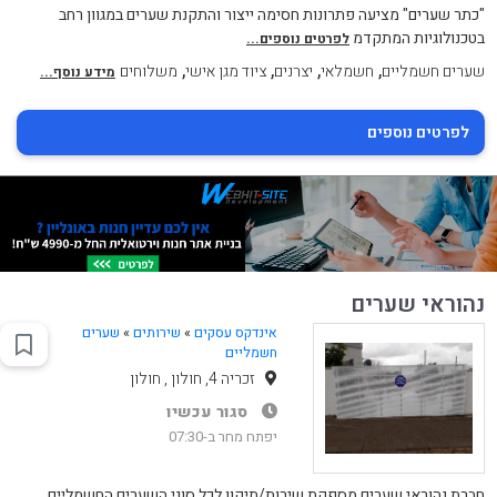
"כתר שערים" מציעה פתרונות חסימה ייצור והתקנת שערים במגוון רחב
בטכנולוגיות המתקדמ
לפרטים נוספים...
,
,
,
,
שערים חשמליים
חשמלאי
יצרנים
ציוד מגן אישי
משלוחים
מידע נוסף...
לפרטים נוספים
נהוראי שערים
אינדקס עסקים
»
שירותים
»
שערים
חשמליים
זכריה 4, חולון , חולון
סגור עכשיו
יפתח מחר ב-07:30
חברת נהוראי שערים מספקת שירות/תיקון לכל סוגי השערים החשמליים.