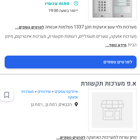
פתוח עכשיו
ייסגר בשעה 19:00
מערכות גלוי עשן אזעקות תקן 1337 מצלמות אבטחה
לפרטים נוספים...
,
,
,
,
מערכות אזעקה
שערים חשמליים
רשתות תקשורת
מערכות אינטרקום
מיגון
הבית
מידע נוסף...
לפרטים נוספים
א.פ מערכות תקשורת
אינדקס עסקים
»
שירותים
»
מערכות
אזעקה
הכבאים, רמת גן , רמת גן
נותן שרות למערכות האזעקה
לפרטים נוספים...