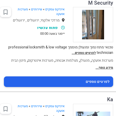
M Security
אינדקס עסקים
»
שירותים
»
מערכות
אזעקה
מרדכי אלקחי, ירושלים , ירושלים
פתוח עכשיו
ייסגר בשעה 00:00
טכנאי מתח נמוך ומנעולן מוסמך professional locksmith & low voltage
technician
לפרטים נוספים...
,
,
,
,
מערכות אזעקה
מנעולן
מצלמות אבטחה
מערכות אינטרקום
מיגון הבית
מידע נוסף...
לפרטים נוספים
Ka
אינדקס עסקים
»
שירותים
»
מערכות
אזעקה