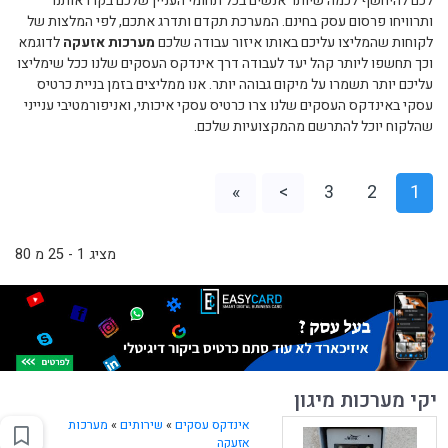
לכם להיחשף לכמה שיותר אנשים בכל תחומי העניין שלכם בקרו אותנו
ותרוויחו פרסום עסק בחינם. המערכת תקדם ותדרג אתכם, לפי המלצות של
לקוחות שהמליצו עליכם באותו איזור עבודה שלכם
מערכות אזעקה
לדוגמא
וכך תחשפו ליותר קהל יעד לעבודה דרך אינדקס העסקים שלנו ככל שימליצו
עליכם יותר תשמרו על מיקום גבוהה יותר. אנו ממליצים בזמן בניית כרטיס
עסקי באינדקס העסקים שלנו צרו כרטיס עסקי איכותי, ואניפורמטיבי ענייני
שהלקוח יוכל להתרשם מהמקצועיות שלכם.
»
>
3
2
1
מציג 1 - 25 מ 80
יקי מערכות מיגון
אינדקס עסקים
»
שירותים
»
מערכות
אזעקה