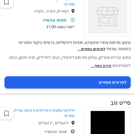
אתרים
הטורים, נתניה , נתניה
פתוח עכשיו
ייסגר בשעה 21:00
עיצוב ופיתוח אתרי אינטרנט, חנויות דיגיטליות, כרטיסי ביקור ותפריטי
הזמנות. שרותי
לפרטים נוספים...
,
,
,
,
עיצוב ובניית אתרים
שיווק ופרסום דיגיטלי
הנחה לחיילים
חניה חינם
הנחה
לסטודנטים
מידע נוסף...
לפרטים נוספים
סייט ווב
אינדקס עסקים
»
שירותים
»
עיצוב ובניית
אתרים
ירושלים , ירושלים
סגור עכשיו