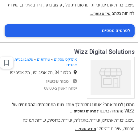
,
,
,
,
עיצוב ובניית אתרים
שיווק ופרסום דיגיטלי
עיצוב גרפי
קידום אתרים
שירות
לקוחות בכתב
מידע נוסף...
לפרטים נוספים
Wizz Digital Solutions
אינדקס עסקים
»
שירותים
»
עיצוב ובניית
אתרים
בלפור 34, תל אביב יפו , תל אביב יפו
סגור עכשיו
יפתח ראשון ב-08:00
מתכנן לבנות אתר? אנחנו נתכנת לך אותו. צוות המתכנתים והמפתחים של
WIZZ מתמחה בתכנו
לפרטים נוספים...
,
,
,
עיצוב ובניית אתרים
שירות באנגלית
שירות ברוסית
שירות תמיכה
,
מרחוק
שירות דיגיטלי
מידע נוסף...