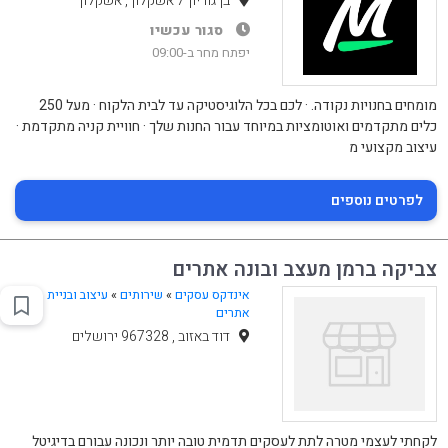
בן גוריון 7 אשקלון , אשקלון
סגור עכשיו
יפתח מחר ב-09:00
מומחים בחנויות נקודה. · לכם בכל הלוגיסטיקה עד לבית הלקוח · מעל 250
כלים מתקדמים ואוטומציות במיוחד עבור החנות שלך · חוויית קניה מתקדמת ·
עיצוב מקצועי מ
לפרטים נוספים
צביקה ברמן מעצב ובונה אתרים
אינדקס עסקים
»
שירותים
»
עיצוב ובניית
אתרים
דוד באזוב , 967328 ירושלים
לקחתי לעצמי מטרה לתת לעסקים תדמית טובה יותר ונכונה עבורם בדיגיטל