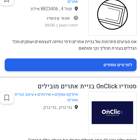
אתרים
פטל 4 , 8823406 אילת
סגור עכשיו
יפתח ראשון ב-09:00
אנו מציעים פתרונות של בניית אתרים ודפי נחיתה לעצמאים ועסקים מכל
הגדלים בעזרת תהליך נקי ומותאם
לפרטים נוספים
סטודיו OnClick בניית אתרים מובילים
אינדקס עסקים
»
שירותים
»
עיצוב ובניית
אתרים
בני ברק , בני ברק