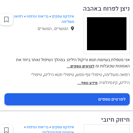
ניצן לפרוח באהבה
אינדקס עסקים
»
בריאות וטיפוח
»
רפואה
משלימה
הגושרים , הגושרים
אני מטפלת בשיטות תטא וריקול הילינג. במהלך הטיפול נאתר ביחד את
האמונות שכובלות ומ
לפרטים נוספים...
,
,
,
רפואה משלימה
טיפולי גוף ונפש
טיפולי תטא הילינג
טיפולי
,
הילינג
קינסיולוגיה
מידע נוסף...
לפרטים נוספים
חיזוק חיובי
אינדקס עסקים
»
בריאות וטיפוח
»
אימונים פונקציונליים