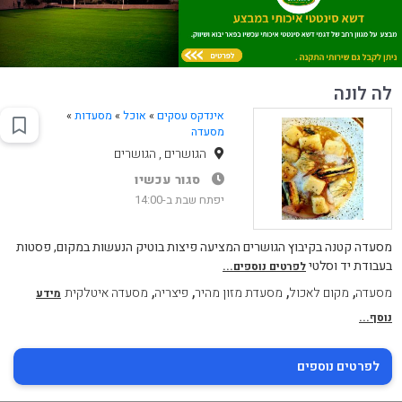
לה לונה
אינדקס עסקים
»
אוכל
»
מסעדות
»
מסעדה
הגושרים , הגושרים
סגור עכשיו
יפתח שבת ב-14:00
מסעדה קטנה בקיבוץ הגושרים המציעה פיצות בוטיק הנעשות במקום, פסטות
בעבודת יד וסלטי
לפרטים נוספים...
,
,
,
,
מסעדה
מקום לאכול
מסעדת מזון מהיר
פיצריה
מסעדה איטלקית
מידע
נוסף...
לפרטים נוספים