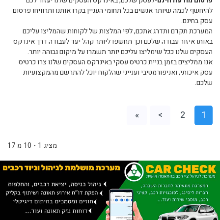
פרסום מודעה חינם
-לעסק שלכם, באינדקס העסקים שלנו יעזור לכם
להיחשף לכמה שיותר אנשים בכל תחומי העניין בקרו אותנו ותרוויחו פרסום
עסק בחינם.
המערכת תקדם ותדרג אתכם, לפי המלצות של לקוחות שהמליצו עליכם
באותו איזור עבודה שלכם וכך תחשפו ליותר קהל יעד לעבודה דרך אינדקס
העסקים שלנו ככל שימליצו עליכם יותר תשמרו על מיקום גבוהה יותר.
אנו ממליצים בזמן בניית כרטיס עסקי באינדקס העסקים שלנו צרו כרטיס
עסק איכותי, ואניפורמטיבי וענייני שהלקוח יוכל להתרשם מהמקצועיות
שלכם.
»
>
2
1
מציג 1 - 10 מ 17