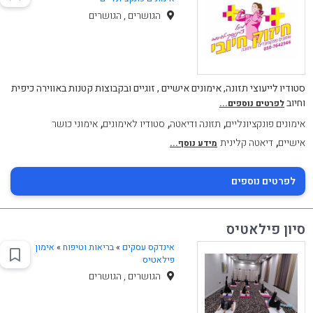
הגושרים , הגושרים
סטודיו לייעוצי תזונה, אימונים אישיים , זוגיים ובקבוצות קטנות באווירה כיפית
וחיוב
לפרטים נוספים...
,
,
,
אימונים פונקציונליים
תזונה ודיאטה
סטודיו לאימונים
אימוני כושר
,
אישיים
דיאטה קלינית
מידע נוסף...
לפרטים נוספים
סיון פילאטיס
אינדקס עסקים
»
בריאות וטיפוח
»
אימון
פילאטיס
הגושרים , הגושרים