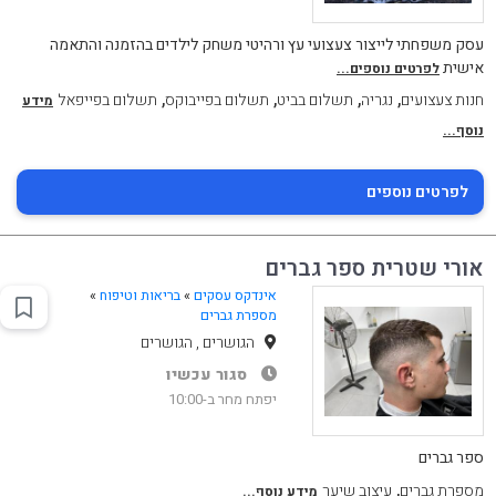
עסק משפחתי לייצור צעצועי עץ ורהיטי משחק לילדים בהזמנה והתאמה
אישית
לפרטים נוספים...
,
,
,
,
חנות צעצועים
נגריה
תשלום בביט
תשלום בפייבוקס
תשלום בפייפאל
מידע
נוסף...
לפרטים נוספים
אורי שטרית ספר גברים
אינדקס עסקים
»
בריאות וטיפוח
»
מספרת גברים
הגושרים , הגושרים
סגור עכשיו
יפתח מחר ב-10:00
ספר גברים
,
מספרת גברים
עיצוב שיער
מידע נוסף...