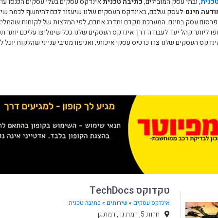
כנית
, ובתי עסק המובילים,
כתיבה טכנית
אינדקס עסקים בעלי עסקים הכנסו עוד
ודעה חינם
-לעסק שלכם, באינדקס העסקים שלנו שיעזור לכם להיחשף לכמה שיותר
 פרסום עסק בחינם. המערכת תקדם ותדרג אתכם, לפי המלצות של לקוחות שהמליצ
ו ליותר קהל יעד לעבודה דרך אינדקס העסקים שלנו ככל שימליצו עליכם יותר תשמר
נדקס העסקים שלנו צרו כרטיס עסקי איכותי, ואניפורמטיבי ענייני שהלקוח יוכל
טקדוקס TechDocs
אינדקס עסקים
»
שירותים
»
כתיבה טכנית
חרות 5, רמת גן , רמת גן