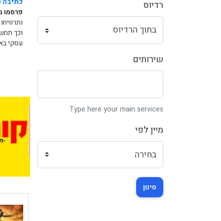
כתיבה ט
רדיוס
פרסמו מ
ותרוויחו
וכך תחשפ
עסקי באי
שירותים
Type here your main services
מיין לפי
סינון