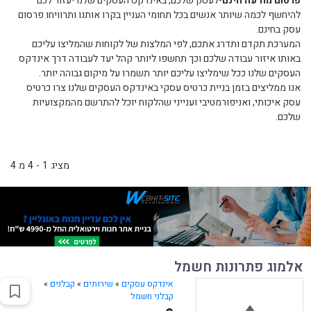
פרסום מודעה חינם
-לעסק שלכם, באינדקס העסקים שלנו יעזור לכם
להיחשף לכמה שיותר אנשים בכל תחומי העניין בקרו אותנו ותרוויחו פרסום
עסק בחינם.
המערכת תקדם ותדרג אתכם, לפי המלצות של לקוחות שהמליצו עליכם
באותו איזור עבודה שלכם וכך תחשפו ליותר קהל יעד לעבודה דרך אינדקס
העסקים שלנו ככל שימליצו עליכם יותר תשמרו על מיקום גבוהה יותר.
אנו ממליצים בזמן בניית כרטיס עסקי באינדקס העסקים שלנו צרו כרטיס
עסק איכותי, ואניפורמטיבי וענייני שהלקוח יוכל להתרשם מהמקצועיות
שלכם.
מציג 1 - 4 מ 4
אלמוג פתרונות חשמל
אינדקס עסקים
»
שירותים
»
קבלנים
»
קבלני חשמל