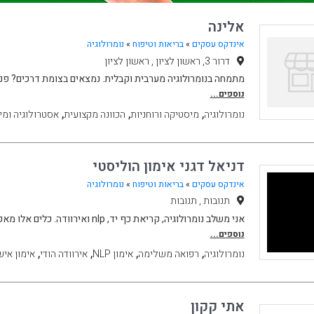
אלינה
אינדקס עסקים
»
בריאות וטיפוח
»
נומרולוגיה
דרור 3, ראשון לציון , ראשון לציון
מתמחה בנומרולוגיה מערבית וקבלית. נמצאים בצומת דרכים? פנו 
נוספים...
,
,
,
נומרולוגיה
מיסטיקה ורוחניות
הכוונה מקצועית
אסטרולוגיה ומי
דניאל דגני אימון הוליסטי
אינדקס עסקים
»
בריאות וטיפוח
»
נומרולוגיה
תנובות , תנובות
אני משלב נומרולוגיה, קריאת כף יד, nlp ואירוודה. כלים אלו מאפשרים מענה על שאלות ב
נוספים...
,
,
,
,
נומרולוגיה
רפואה משלימה
אימון NLP
אירוודה הודי
אימון איש
אתי קקון