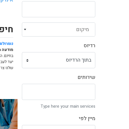
חיפו
מיקום
נומרולוג
רדיוס
מודעה ח
בחינם. ה
יעד לעבו
שלנו צרו
שירותים
Type here your main services
מיין לפי