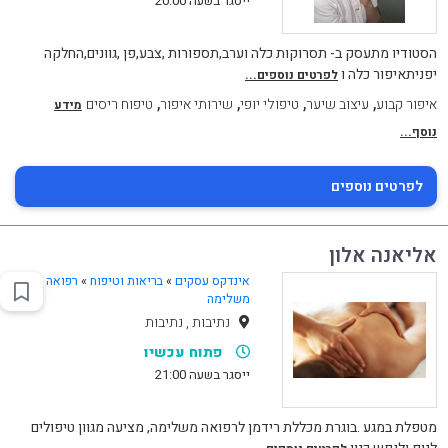
ייסגר בשעה 20:00
הסטודיו מתעסק ב- תסרוקות כלה וערב,תספורות ,צבע,פן ,גוונים,החלקה
יפניתאיפור כלה ו
לפרטים נוספים...
,
,
,
,
איפור קבוע
עיצוב שיער
טיפולי יופי
שירותי איפור
טיפוח ריסים
מידע
נוסף...
לפרטים נוספים
אליאנה אלון
אינדקס עסקים
»
בריאות וטיפוח
»
רפואה
משלימה
נתיבות , נתיבות
פתוח עכשיו
ייסגר בשעה 21:00
מטפלת במגע .בוגרת מכללת רידמן לרפואה משלימה, מציעה מגוון טיפולים