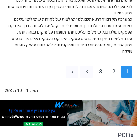
פרסום מודעה חינם
-לעסק שלכם, באינדקס העסקים שלנו יעזור לכם
להיחשף לכמה שיותר אנשים בכל תחומי העניין בקרו אותנו ותרוויחו פרסום
עסק בחינם.
המערכת תקדם ותדרג אתכם, לפי המלצות של לקוחות שהמליצו עליכם
באותו איזור עבודה שלכם וכך תחשפו ליותר קהל יעד לעבודה דרך אינדקס
העסקים שלנו ככל שימליצו עליכם יותר תשמרו על מיקום גבוהה יותר.
אנו ממליצים בזמן בניית כרטיס עסקי באינדקס העסקים שלנו צרו כרטיס
עסק איכותי, ואניפורמטיבי וענייני שהלקוח יוכל להתרשם מהמקצועיות
שלכם.
»
>
3
2
1
מציג 1 - 10 מ 263
PCFix