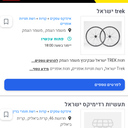
trek ישראל
אינדקס עסקים
»
קניות
»
רשת חנויות
אופניים
משמר העמק , משמר העמק
פתוח עכשיו
ייסגר בשעה 18:00
חנות TREK ישראל שבקיבוץ משמר העמק
לפרטים נוספים...
,
,
Trek ישראל
רשת חנויות אופניים
חנות אופניים
מידע נוסף...
לפרטים נוספים
תעשיות רדימיקס ישראל
אינדקס עסקים
»
קניות
»
רשת חומרי בניין
חרושת 46, קרית ביאליק , קרית
ביאליק