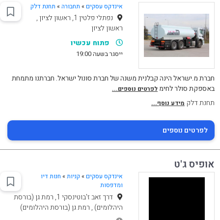
אינדקס עסקים
»
תחבורה
»
תחנת דלק
נפתלי פלטין 1, ראשון לציון ,
ראשון לציון
פתוח עכשיו
ייסגר בשעה 19:00
חברת מ.ישראל הינה קבלנית משנה של חברת סונול ישראל. חברתנו מתמחת
באספקת סולר לחימ
לפרטים נוספים...
תחנת דלק
מידע נוסף...
לפרטים נוספים
אופיס ג'ט
אינדקס עסקים
»
קניות
»
חנות דיו
ומדפסות
דרך זאב ז'בוטינסקי 1, רמת גן (בורסת
היהלומים) , רמת גן (בורסת היהלומים)