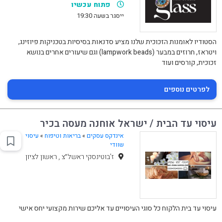
פתוח עכשיו
ייסגר בשעה 19:30
הסטודיו לאומנות הזכוכית שלנו מציע סדנאות בסיסיות בטכניקות פיוזינג,
ויטראז, חרוזים במבער (lampwork beads) וגם שיעורים אחרים בנושא
זכוכית, קורסים ועוד
לפרטים נוספים
עיסוי עד הבית / ישראל אוחנה מעסה בכיר
אינדקס עסקים
»
בריאות וטיפוח
»
עיסוי
שוודי
ז’בוטינסקי ראשל״צ , ראשון לציון
עיסוי עד בית הלקוח כל סוגי העיסויים עד אליכם שירות מקצועי יחס אישי