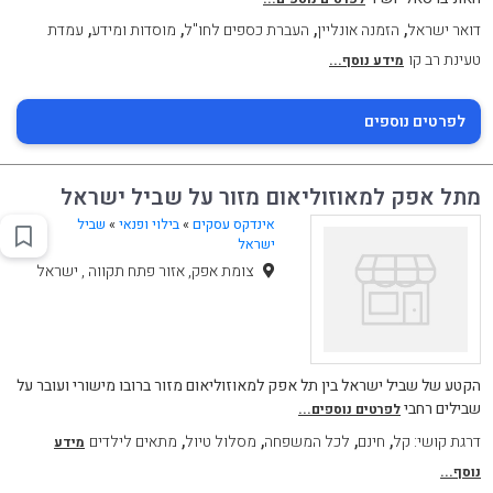
,
,
,
,
דואר ישראל
הזמנה אונליין
העברת כספים לחו"ל
מוסדות ומידע
עמדת
טעינת רב קו
מידע נוסף...
לפרטים נוספים
מתל אפק למאוזוליאום מזור על שביל ישראל
אינדקס עסקים
»
בילוי ופנאי
»
שביל
ישראל
צומת אפק, אזור פתח תקווה , ישראל
הקטע של שביל ישראל בין תל אפק למאוזוליאום מזור ברובו מישורי ועובר על
שבילים רחבי
לפרטים נוספים...
,
,
,
,
דרגת קושי: קל
חינם
לכל המשפחה
מסלול טיול
מתאים לילדים
מידע
נוסף...