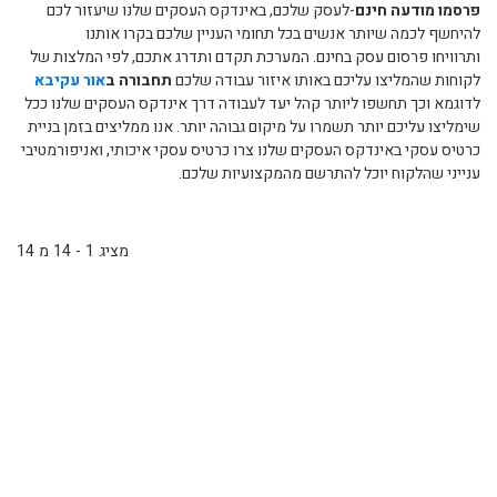
פרסמו מודעה חינם
-לעסק שלכם, באינדקס העסקים שלנו שיעזור לכם
להיחשף לכמה שיותר אנשים בכל תחומי העניין שלכם בקרו אותנו
ותרוויחו פרסום עסק בחינם. המערכת תקדם ותדרג אתכם, לפי המלצות של
לקוחות שהמליצו עליכם באותו איזור עבודה שלכם
תחבורה ב
אור עקיבא
לדוגמא וכך תחשפו ליותר קהל יעד לעבודה דרך אינדקס העסקים שלנו ככל
שימליצו עליכם יותר תשמרו על מיקום גבוהה יותר. אנו ממליצים בזמן בניית
כרטיס עסקי באינדקס העסקים שלנו צרו כרטיס עסקי איכותי, ואניפורמטיבי
ענייני שהלקוח יוכל להתרשם מהמקצועיות שלכם.
מציג 1 - 14 מ 14