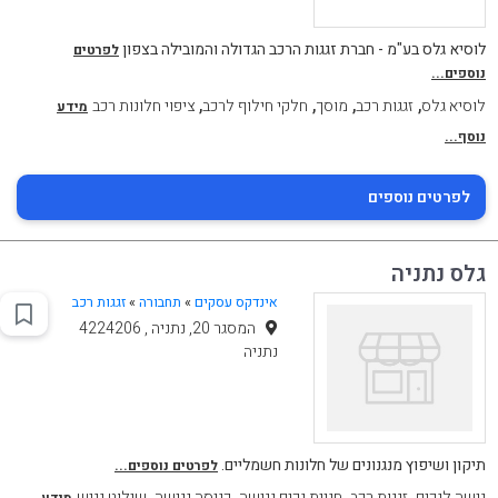
לוסיא גלס בע"מ - חברת זגגות הרכב הגדולה והמובילה בצפון
לפרטים
נוספים...
,
,
,
,
לוסיא גלס
זגגות רכב
מוסך
חלקי חילוף לרכב
ציפוי חלונות רכב
מידע
נוסף...
לפרטים נוספים
גלס נתניה
אינדקס עסקים
»
תחבורה
»
זגגות רכב
המסגר 20, נתניה , 4224206
נתניה
תיקון ושיפוץ מנגנונים של חלונות חשמליים.
לפרטים נוספים...
,
,
,
,
גישה לנכים
זגגות רכב
חניית נכים נגישה
כניסה נגישה
שילוט נגיש