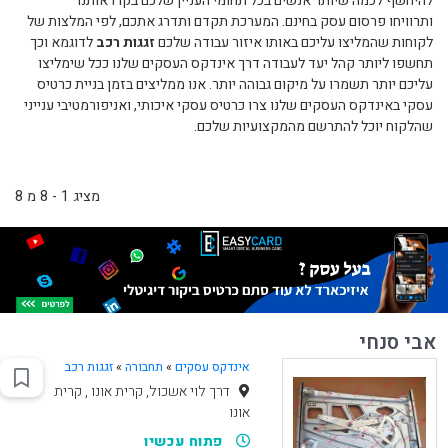
להיחשף לכמה שיותר אנשים בכל תחומי העניין שלכם בקרו אותנו
ותרוויחו פרסום עסק בחינם. המערכת תקדם ותדרג אתכם, לפי המלצות של
לקוחות שהמליצו עליכם באותו איזור עבודה שלכם
זגגות רכב
לדוגמא וכך
תחשפו ליותר קהל יעד לעבודה דרך אינדקס העסקים שלנו ככל שימליצו
עליכם יותר תשמרו על מיקום גבוהה יותר. אנו ממליצים בזמן בניית כרטיס
עסקי באינדקס העסקים שלנו צרו כרטיס עסקי איכותי, ואניפורמטיבי ענייני
שהלקוח יוכל להתרשם מהמקצועיות שלכם.
מציג 1 - 8 מ 8
אבי סנחי
אינדקס עסקים
»
תחבורה
»
זגגות רכב
דרך לוי אשכול, קרית אונו , קרית
אונו
פתוח עכשיו