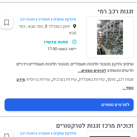
זגגות רכב רמי
אינדקס עסקים
»
תחבורה
»
זגגות רכב
יוחנן הסנדלר 8, כפר סבא , כפר
סבא
פתוח עכשיו
ייסגר בשעה 17:00
שיפוץ ותיקון מנגנוני חלונות חשמליים. מנגנוני חלונות חשמליים וידניים
חדשים ומשופצ
לפרטים נוספים...
,
,
,
,
זגגות רכב
מוסך
שירות באנגלית
שירות בערבית
שירות ברוסית
מידע
נוסף...
לפרטים נוספים
זכוכית מרכז זגגות לטרקטורים
אינדקס עסקים
»
תחבורה
»
זגגות רכב