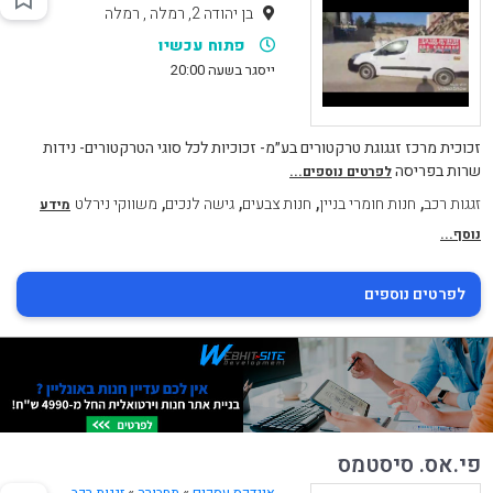
בן יהודה 2, רמלה , רמלה
פתוח עכשיו
ייסגר בשעה 20:00
זכוכית מרכז זגגוגת טרקטורים בע״מ- זכוכיות לכל סוגי הטרקטורים- נידות
שרות בפריסה
לפרטים נוספים...
,
,
,
,
זגגות רכב
חנות חומרי בניין
חנות צבעים
גישה לנכים
משווקי נירלט
מידע
נוסף...
לפרטים נוספים
פי.אס. סיסטמס
אינדקס עסקים
»
תחבורה
»
זגגות רכב