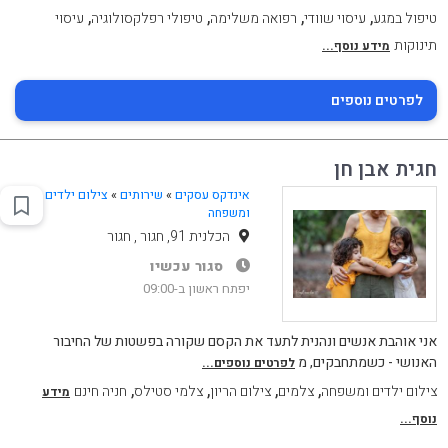
,
,
,
,
טיפול במגע
עיסוי שוודי
רפואה משלימה
טיפולי רפלקסולוגיה
עיסוי
תינוקות
מידע נוסף...
לפרטים נוספים
חגית אבן חן
אינדקס עסקים
»
שירותים
»
צילום ילדים
ומשפחה
הכלנית 91, חגור , חגור
סגור עכשיו
יפתח ראשון ב-09:00
אני אוהבת אנשים ונהנית לתעד את הקסם שקורה בפשטות של החיבור
האנושי - כשמתחבקים, מ
לפרטים נוספים...
,
,
,
,
צילום ילדים ומשפחה
צלמים
צילום הריון
צלמי סטילס
חניה חינם
מידע
נוסף...