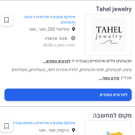
Tahel jewelry
אינדקס עסקים
»
שירותים
»
עיצוב
תכשיטים
נחליאלי 250, חגור , חגור
סגור עכשיו
יפתח ראשון ב-09:00
תכשיטים זולים ואיכותיים בעבודת יד
לפרטים נוספים...
,
,
,
,
עיצוב תכשיטים
חנות תכשיטים
יחידת מסירת דואר
משלוחים
משלוחים
אונליין
מידע נוסף...
לפרטים נוספים
מקום למחשבה
אינדקס עסקים
»
שירותים
»
מתחם עבודה
הרקפת, חגור , חגור