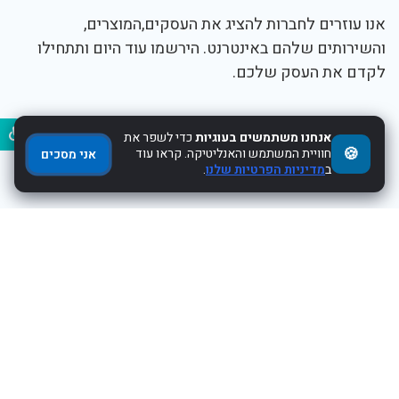
אנו עוזרים לחברות להציג את העסקים,המוצרים,
והשירותים שלהם באינטרנט. הירשמו עוד היום ותתחילו
לקדם את העסק שלכם.
נגיש
תפריט
אנחנו משתמשים בעוגיות
כדי לשפר את
🍪
חוויית המשתמש והאנליטיקה. קראו עוד
אני מסכים
ב
מדיניות הפרטיות שלנו
.
פרסום עסק חינם
צור קשר
מדיניות פרטיות
הצהרת נגישות
דברו איתנו
נתניה