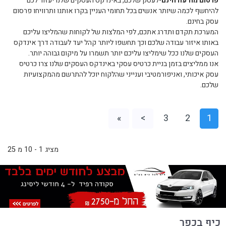
פרסום מודעה חינם
-לעסק שלכם, באינדקס העסקים שלנו יעזור לכם
להיחשף לכמה שיותר אנשים בכל תחומי העניין בקרו אותנו ותרוויחו פרסום
עסק בחינם.
המערכת תקדם ותדרג אתכם, לפי המלצות של לקוחות שהמליצו עליכם
באותו איזור עבודה שלכם וכך תחשפו ליותר קהל יעד לעבודה דרך אינדקס
העסקים שלנו ככל שימליצו עליכם יותר תשמרו על מיקום גבוהה יותר.
אנו ממליצים בזמן בניית כרטיס עסקי באינדקס העסקים שלנו צרו כרטיס
עסק איכותי, ואניפורמטיבי וענייני שהלקוח יוכל להתרשם מהמקצועיות
שלכם.
»
>
3
2
1
מציג 1 - 10 מ 25
כיף בכפר