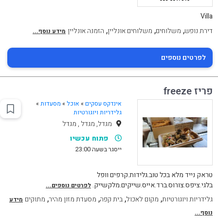
Villa
,
,
,
דירת נופש
משלוחים
משלוחים אונליין
הזמנה אונליין
מידע נוסף...
לפרטים נוספים
פריז freeze
אינדקס עסקים
»
אוכל
»
מסעדות
»
גלידריות ויוגורטיות
מגדל, מגדל , מגדל
פתוח עכשיו
ייסגר בשעה 23:00
טראק נייד מלא בכל טוב.גלידות.קרפים וופל
בלגי.ציפס.צורוס.ברד.אייס.שייקים.מלקשייק.
לפרטים נוספים...
,
,
,
,
גלידריות ויוגורטיות
מקום לאכול
בית קפה
מסעדת מזון מהיר
מתוקים
מידע
נוסף...