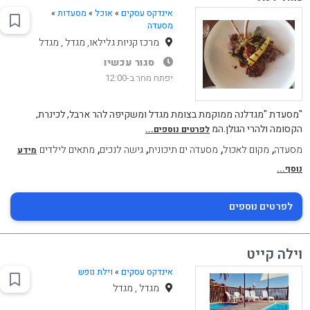
אינדקס עסקים
»
אוכל
»
מסעדות
»
מסעדה
מרכז קניות גלילאו, מגדל , מגדל
סגור עכשיו
יפתח מחר ב-12:00
"מסעדת "מגדלנה ממוקמת בצומת מגדל ומשקיפה להר ארבל, לכינרת,
הקסומה ולהרי הגולן.המ
לפרטים נוספים...
,
,
,
,
מסעדה
מקום לאכול
מסעדה ים תיכונית
גישה לנכים
מתאים לילדים
מידע
נוסף...
לפרטים נוספים
וילה קייט
אינדקס עסקים
»
וילת נופש
מגדל , מגדל