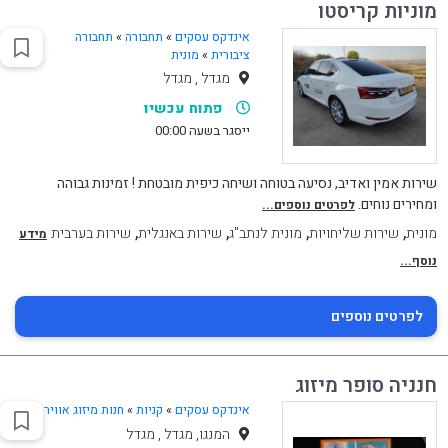
מוניות קריסטו
אינדקס עסקים
»
תחבורה
»
תחבורה
ציבורית
»
מונית
מגדל , מגדל
פתוח עכשיו
ייסגר בשעה 00:00
שירות אמין ואדיב, נסיעה בטוחה ושיחה כיפית מובטחת ! זמינות גבוהה
ומחירים נוחים.
לפרטים נוספים...
,
,
,
,
מונית
שירות שליחויות
מונית לנתב"ג
שירות באנגלית
שירות בערבית
מידע
נוסף...
לפרטים נוספים
חנניה סופר מיזוג
אינדקס עסקים
»
קניות
»
חנות מיזוג אוויר
המנגו, מגדל , מגדל