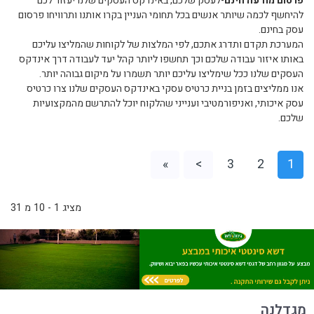
פרסום מודעה חינם
-לעסק שלכם, באינדקס העסקים שלנו יעזור לכם
להיחשף לכמה שיותר אנשים בכל תחומי העניין בקרו אותנו ותרוויחו פרסום
עסק בחינם.
המערכת תקדם ותדרג אתכם, לפי המלצות של לקוחות שהמליצו עליכם
באותו איזור עבודה שלכם וכך תחשפו ליותר קהל יעד לעבודה דרך אינדקס
העסקים שלנו ככל שימליצו עליכם יותר תשמרו על מיקום גבוהה יותר.
אנו ממליצים בזמן בניית כרטיס עסקי באינדקס העסקים שלנו צרו כרטיס
עסק איכותי, ואניפורמטיבי וענייני שהלקוח יוכל להתרשם מהמקצועיות
שלכם.
»
>
3
2
1
מציג 1 - 10 מ 31
מגדלנה