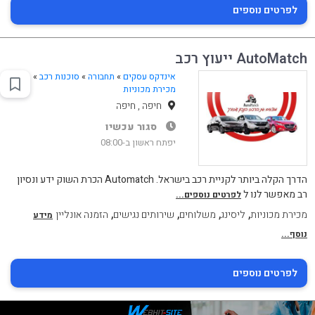
לפרטים נוספים
AutoMatch ייעוץ רכב
אינדקס עסקים
»
תחבורה
»
סוכנות רכב
»
מכירת מכוניות
חיפה , חיפה
סגור עכשיו
יפתח ראשון ב-08:00
הדרך הקלה ביותר לקניית רכב בישראל. Automatch הכרת השוק ידע ונסיון
רב מאפשר לנו ל
לפרטים נוספים...
,
,
,
,
מכירת מכוניות
ליסינג
משלוחים
שירותים נגישים
הזמנה אונליין
מידע
נוסף...
לפרטים נוספים