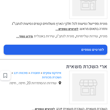
מונית ספיישל נסיעות לכל חלקי הארץ משלוחים קטנים נסיעות לנתב\"ג
וחזרה בתאום מראש.
לפרטים נוספים...
,
,
,
מונית
שירות שליחויות
מונית לנתב"ג
שירות באנגלית
מידע נוסף...
לפרטים נוספים
ארי השכרת משאית
אינדקס עסקים
»
תחבורה
»
סוכנות רכב
»
השכרת מכוניות
שדרות ההסתדרות 20, חיפה , חיפה
השכרת משאית, השכרת משאית +נהג.
לפרטים נוספים...