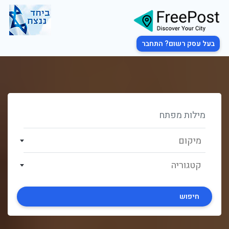
בעל עסק רשום? התחבר
מיקום
קטגוריה
חיפוש