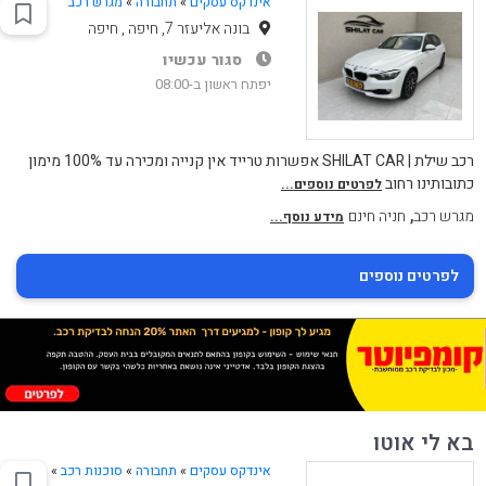
אינדקס עסקים
»
תחבורה
»
מגרש רכב
בונה אליעזר 7, חיפה , חיפה
סגור עכשיו
יפתח ראשון ב-08:00
רכב שילת | SHILAT CAR אפשרות טרייד אין קנייה ומכירה עד 100% מימון
כתובותינו רחוב
לפרטים נוספים...
,
מגרש רכב
חניה חינם
מידע נוסף...
לפרטים נוספים
בא לי אוטו
אינדקס עסקים
»
תחבורה
»
סוכנות רכב
»