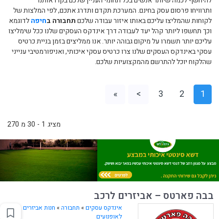
להיחשף לכמה שיותר אנשים בכל תחומי העניין שלכם בקרו אותנו
ותרוויחו פרסום עסק בחינם. המערכת תקדם ותדרג אתכם, לפי המלצות של
לקוחות שהמליצו עליכם באותו איזור עבודה שלכם
תחבורה ב
חיפה
לדוגמא
וכך תחשפו ליותר קהל יעד לעבודה דרך אינדקס העסקים שלנו ככל שימליצו
עליכם יותר תשמרו על מיקום גבוהה יותר. אנו ממליצים בזמן בניית כרטיס
עסקי באינדקס העסקים שלנו צרו כרטיס עסקי איכותי, ואניפורמטיבי ענייני
שהלקוח יוכל להתרשם מהמקצועיות שלכם.
»
>
3
2
1
מציג 1 - 30 מ 270
בבה פארטס – אביזרים לרכב
אינדקס עסקים
»
תחבורה
»
חנות אביזרים
לאופנועים