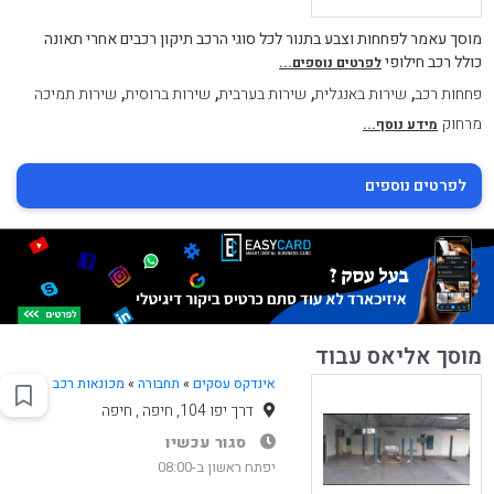
מוסך עאמר לפחחות וצבע בתנור לכל סוגי הרכב תיקון רכבים אחרי תאונה
כולל רכב חילופי
לפרטים נוספים...
,
,
,
,
פחחות רכב
שירות באנגלית
שירות בערבית
שירות ברוסית
שירות תמיכה
מרחוק
מידע נוסף...
לפרטים נוספים
מוסך אליאס עבוד
אינדקס עסקים
»
תחבורה
»
מכונאות רכב
דרך יפו 104, חיפה , חיפה
סגור עכשיו
יפתח ראשון ב-08:00