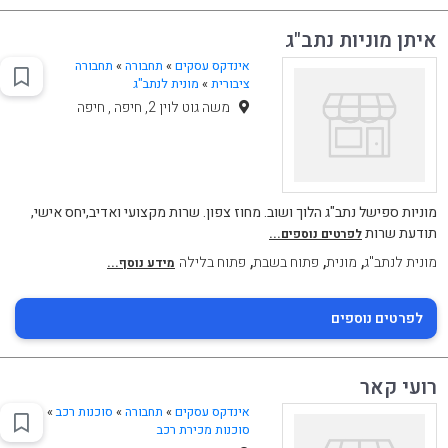
איתן מוניות נתב"ג
אינדקס עסקים
»
תחבורה
»
תחבורה
ציבורית
»
מונית לנתב"ג
משה גוט לוין 2, חיפה , חיפה
מוניות ספישל נתב"ג הלוך ושוב. מחוז צפון. שרות מקצועי ואדיב,יחס אישי,
תודעת שרות
לפרטים נוספים...
,
,
,
מונית לנתב"ג
מונית
פתוח בשבת
פתוח בלילה
מידע נוסף...
לפרטים נוספים
רועי קאר
אינדקס עסקים
»
תחבורה
»
סוכנות רכב
»
סוכנות מכירת רכב