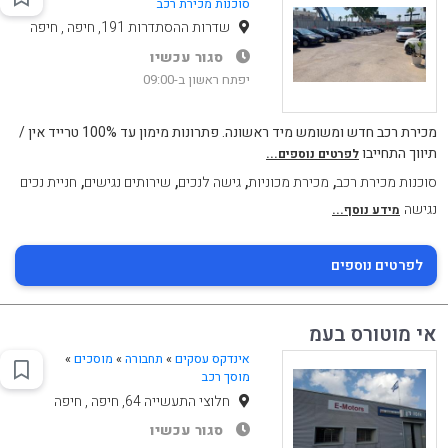
סוכנות מכירת רכב
שדרות ההסתדרות 191, חיפה , חיפה
סגור עכשיו
יפתח ראשון ב-09:00
מכירת רכב חדש ומשומש מיד ראשונה. פתרונות מימון עד 100% טרייד אין /
תיווך התחייבו
לפרטים נוספים...
,
,
,
,
סוכנות מכירת רכב
מכירת מכוניות
גישה לנכים
שירותים נגישים
חניית נכים
נגישה
מידע נוסף...
לפרטים נוספים
אי מוטורס בעמ
אינדקס עסקים
»
תחבורה
»
מוסכים
»
מוסך רכב
חלוצי התעשייה 64, חיפה , חיפה
סגור עכשיו