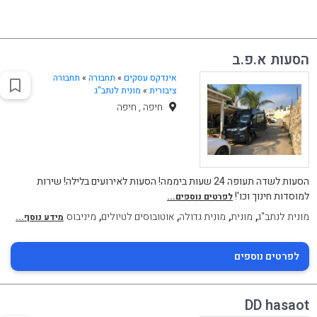
הסעות א.פ.ב
אינדקס עסקים
»
תחבורה
»
תחבורה
ציבורית
»
מונית לנתב"ג
חיפה , חיפה
הסעות לשדה תעופה 24 שעות ביממה! הסעות לאירועים בלילה! שירות
למוסדות חינוך וכו'!
לפרטים נוספים...
,
,
,
,
מונית לנתב"ג
מונית
מונית גדולה
אוטובוסים לטיולים
מיניבוס
מידע נוסף...
לפרטים נוספים
DD hasaot