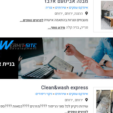
מבנה אבינועם אלבז
אינדקס עסקים
»
שירותים
»
נגריה
ההגנה, ירוחם , ירוחם
מטבחים ונגרות בהתאמה אישית
לפרטים נוספים...
,
נגריה
בניה קלה
מידע נוסף...
Clean&wash express
אינדקס עסקים
»
שירותים
»
ניקוי ריפודים
ירוחם , ירוחם
שירות ניקיון לכל סוגי הריפוד ????מזרנים ????כסאות ????ספו
לפרטים נוספים...