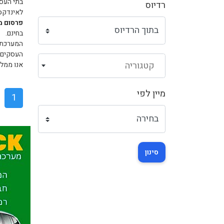
בתי העסק
רדיוס
לאינדקס 
פרסום מ
בחינם.
המערכת ת
העסקים ש
קטגוריה
אנו ממלי
מיין לפי
1
סינון