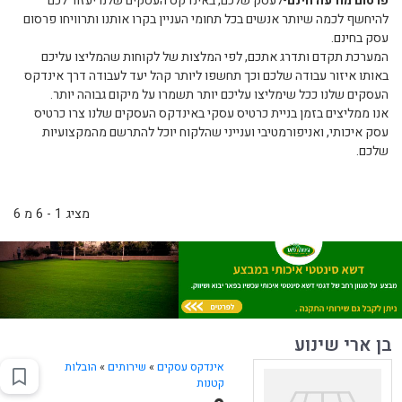
פרסום מודעה חינם
-לעסק שלכם, באינדקס העסקים שלנו יעזור לכם
להיחשף לכמה שיותר אנשים בכל תחומי העניין בקרו אותנו ותרוויחו פרסום
עסק בחינם.
המערכת תקדם ותדרג אתכם, לפי המלצות של לקוחות שהמליצו עליכם
באותו איזור עבודה שלכם וכך תחשפו ליותר קהל יעד לעבודה דרך אינדקס
העסקים שלנו ככל שימליצו עליכם יותר תשמרו על מיקום גבוהה יותר.
אנו ממליצים בזמן בניית כרטיס עסקי באינדקס העסקים שלנו צרו כרטיס
עסק איכותי, ואניפורמטיבי וענייני שהלקוח יוכל להתרשם מהמקצועיות
שלכם.
מציג 1 - 6 מ 6
בן ארי שינוע
אינדקס עסקים
»
שירותים
»
הובלות
קטנות