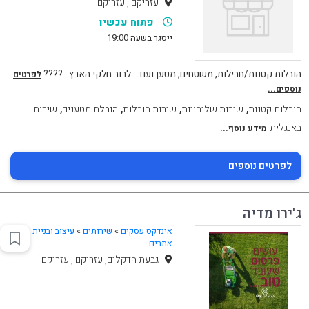
עזריקם , עזריקם
פתוח עכשיו
ייסגר בשעה 19:00
הובלות קטנות/חבילות, משטחים, מטען ועוד…לרוב חלקי הארץ…????
לפרטים
נוספים...
,
,
,
,
הובלות קטנות
שירות שליחויות
שירות הובלות
הובלת מטענים
שירות
באנגלית
מידע נוסף...
לפרטים נוספים
ג'ירו מדיה
אינדקס עסקים
»
שירותים
»
עיצוב ובניית
אתרים
גבעת הדקלים, עזריקם , עזריקם