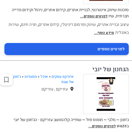
סוכנות שיווק אינטרנטי, לבניית אתרים, קידום אתרים, ניהול וקידום מדייה
חברתית, שיו
לפרטים נוספים...
,
,
,
,
עיצוב ובניית אתרים
שיווק ופרסום דיגיטלי
קידום אתרים
חניה חינם
שירות
באנגלית
מידע נוסף...
לפרטים נוספים
הגחנון של יובי
אינדקס עסקים
»
אוכל
»
מסעדות
»
ג'חנון
של שבת
עזריקם , עזריקם
ג׳חנון ~ מלבי ~ חומוס פול ~ שתייה קלהמושב עזריקם - הג׳חנון של יובי
בwaze
לפרטים נוספים...