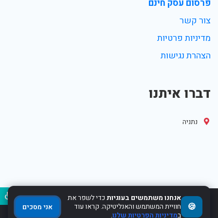
פרסום עסק חינם
צור קשר
מדיניות פרטיות
הצהרת נגישות
דברו איתנו
נתניה
נגיש
אנחנו משתמשים בעוגיות
כדי לשפר את
🍪
2017-2022 Powered by WebHit.co.il
חוויית המשתמש והאנליטיקה. קראו עוד
אני מסכים
ב
מדיניות הפרטיות שלנו
.